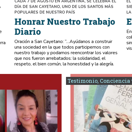
CADA 7 DE AGOSTO EN ARGENTINA, SE CELEBRA EL
EL
A
DÍA DE SAN CAYETANO, UNO DE LOS SANTOS MÁS
SI
POPULARES DE NUESTRO PAÍS
LA
Honrar Nuestro Trabajo
E
Diario
e
En
co
Oración a San Cayetano: “…Ayúdanos a construir
rra
si
una sociedad en la que todos participemos con
vis
nuestro trabajo y podamos reencontrar los valores
que nos fueron arrebatados: la solidaridad, el
respeto, el bien común, la honestidad y la alegría.
Testimonio, Conciencia 