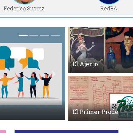
Federico Suarez
RedBA
El Ajenjo
Siguiente
miento del TLC
El Primer Prode