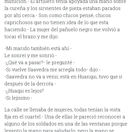
munición.- El artillero tenia apoyada una mano sobre
la cureña y los sirvientes de pieza estaban parados
por ahí cerca.- Son como chicos pensé, chicos
caprichosos que no tienen idea de lo que esta
haciendo.- La mujer del pañuelo negro me volvió a
tocar el brazo y me dijo:
-Mi marido también está ahí.-
Le sonreí y me sonrió.-
-¿Qué va a pasar?- le pregunté.-
-Si vuelve Saavedra me arregla todo- dijo.-
-Saavedra no va a venir, está en Huanqui, tuvo que ir
después de la derrota.-
-¿Huaqui es lejos?
-Si lejísimo.-
La calle se llenaba de mujeres, todas tenían la vista
fija en el cuartel.- Una de ellas le pareció reconocer a
alguno de los soldados en una de las ventanas porque
levanto la mano para saludarlo, pero la mano se