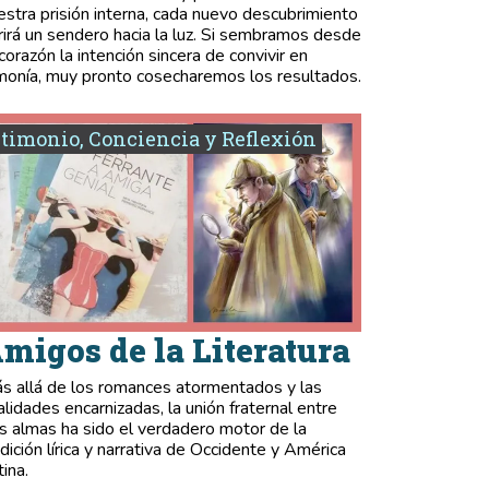
estra prisión interna, cada nuevo descubrimiento
rirá un sendero hacia la luz. Si sembramos desde
 corazón la intención sincera de convivir en
monía, muy pronto cosecharemos los resultados.
timonio, Conciencia y Reflexión
migos de la Literatura
s allá de los romances atormentados y las
validades encarnizadas, la unión fraternal entre
s almas ha sido el verdadero motor de la
adición lírica y narrativa de Occidente y América
tina.