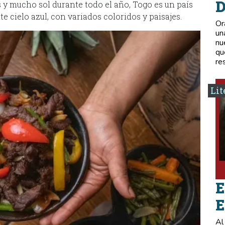
D
 y mucho sol durante todo el año, Togo es un país
e cielo azul, con variados coloridos y paisajes.
Or
un
nu
qu
re
Lit
E
E
Al