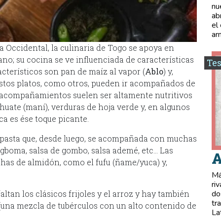
nu
ab
el
ar
a Occidental, la culinaria de Togo se apoya en
tano; su cocina se ve influenciada de características
Tes
cterísticos son pan de maíz al vapor (
Ablo
) y,
Estos platos, como otros, pueden ir acompañados de
s acompañamientos suelen ser altamente nutritivos
uate (maní), verduras de hoja verde y, en algunos
a es ése toque picante.
la pasta que, desde luego, se acompañada con muchas
 gboma, salsa de gombo, salsa ademé, etc… Las
A
echas de almidón, como el fufu (ñame/yuca) y,
Má
ri
altan los clásicos frijoles y el arroz y hay también
do
tr
 (una mezcla de tubérculos con un alto contenido de
La