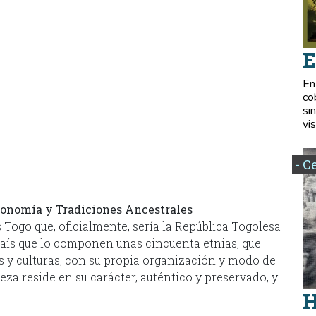
E
En
co
si
vis
- C
ronomía y Tradiciones Ancestrales
 Togo que, oficialmente, sería la República Togolesa
país que lo componen unas cincuenta etnias, que
nes y culturas; con su propia organización y modo de
ueza reside en su carácter, auténtico y preservado, y
H