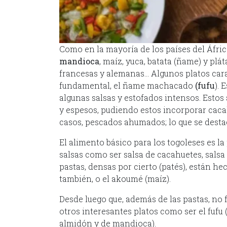
Como en la mayoría de los países del Áfric
mandioca
, maíz, yuca, batata (ñame) y plá
francesas y alemanas… Algunos platos cara
fundamental, el ñame machacado
(fufu
). 
algunas salsas y estofados intensos. Esto
y espesos, pudiendo estos incorporar cacah
casos, pescados ahumados; lo que se destac
El alimento básico para los togoleses es 
salsas como ser salsa de cacahuetes, salsa
pastas, densas por cierto (patés), están h
también, o el akoumé (maíz).
Desde luego que, además de las pastas, no f
otros interesantes platos como ser el fufu
almidón y de mandioca).