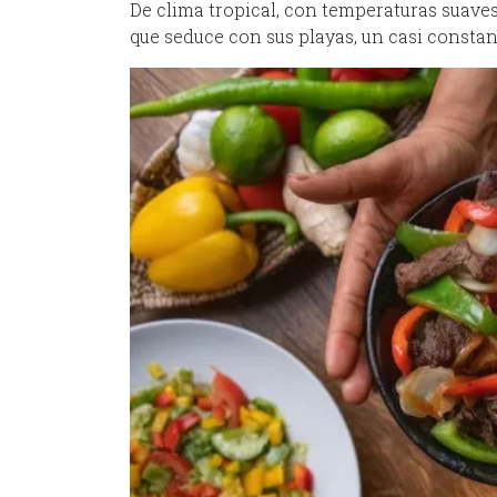
De clima tropical, con temperaturas suaves
que seduce con sus playas, un casi constant