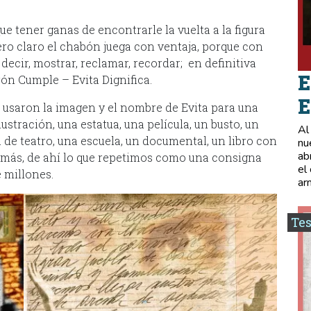
e tener ganas de encontrarle la vuelta a la figura
Pero claro el chabón juega con ventaja, porque con
ecir, mostrar, reclamar, recordar; en definitiva
E
rón Cumple – Evita Dignifica.
E
 usaron la imagen y el nombre de Evita para una
lustración, una estatua, una película, un busto, un
Al
a de teatro, una escuela, un documental, un libro con
nu
ab
ás, de ahí lo que repetimos como una consigna
el
é millones.
ar
Tes