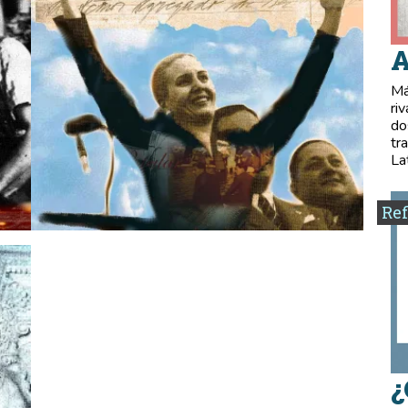
A
Má
ri
do
tr
La
Ref
¿