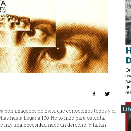
H
D
Or
un
nu
qu
re
Lit
va con imágenes de Evita que conocemos todos y él
llas hasta llegar a 100. No lo hizo para ostentar
nde hay una necesidad nace un derecho. Y faltan