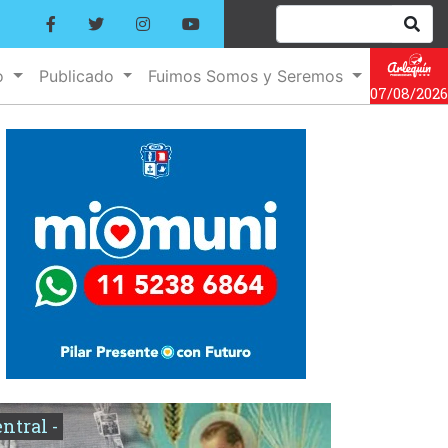
o
Publicado
Fuimos Somos y Seremos
07/08/2026
entral -