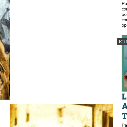
Pa
co
po
co
op
Ent
L
A
Pa