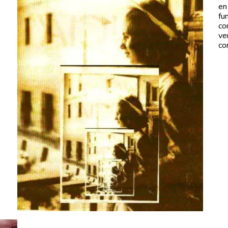
en
fu
co
ve
co