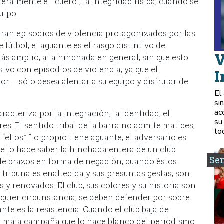
ralmente el “cuero”, la integridad física, cuando se
uipo.
tran episodios de violencia protagonizados por las
 fútbol, el aguante es el rasgo distintivo de
V
más amplio, a la hinchada en general; sin que esto
vo con episodios de violencia, ya que el
I
or – sólo desea alentar a su equipo y disfrutar de
El
si
ac
racteriza por la integración, la identidad, el
su
s. El sentido tribal de la barra no admite matices;
to
“ellos.” Lo propio tiene aguante; el adversario es
se lo hace saber la hinchada entera de un club
Se
 de brazos en forma de negación, cuando éstos
a tribuna es enaltecida y sus presuntas gestas, son
 y renovados. El club, sus colores y su historia son
lquier circunstancia, se deben defender por sobre
ante es la resistencia. Cuando el club baja de
na mala campaña que lo hace blanco del periodismo