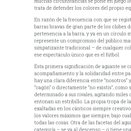
muchas circunstancias se pone en juego lite
trata de defender los colores del propio eq
En razón de la frecuencia con que se regis
barras bravas de gran parte de los clubes de
pertenencia a la barra; y ya en un círculo 
represente un compromiso del público masi
simpatizante tradicional – de cualquier col
ese espectáculo único que es el fútbol.
Ésta primera significación de aguante se ca
acompañamiento y la solidaridad entre pare
hay una clara diferencia entre “nosotros” y 
“cagón” o directamente “no existís”, como 
determinado a sus rivales, agitando miles
entonan un estribillo. La propia tropa de l
exaltadas en los cánticos siempre creativos
los valores máximos que siempre, bajo cua
todas las cosas. Otra de las facetas del agu
categoría – se va al descenso – o tiene u