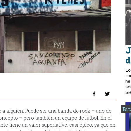
J
d
Lo
co
he
se
Si
Bi
 o a alguien. Puede ser una banda de rock – uno de
oncepto – pero también un equipo de fútbol. En el
nte tiene un valor superlativo; casi épico, ya que en