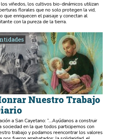
 los viñedos, los cultivos bio-dinámicos utilizan
berturas florales que no solo protegen la vid,
no que enriquecen el paisaje y conectan al
itante con la pureza de la tierra.
ntidades
onrar Nuestro Trabajo
iario
ación a San Cayetano: “…Ayúdanos a construir
a sociedad en la que todos participemos con
estro trabajo y podamos reencontrar los valores
e nos fueron arrebatados: la solidaridad, el