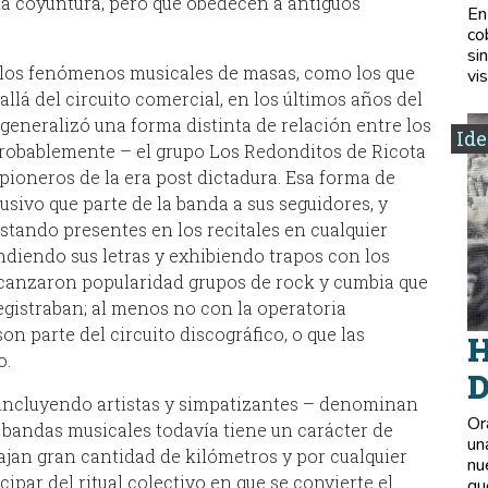
la coyuntura, pero que obedecen a antiguos
En
co
si
a los fenómenos musicales de masas, como los que
vis
llá del circuito comercial, en los últimos años del
 generalizó una forma distinta de relación entre los
Ide
 probablemente – el grupo Los Redonditos de Ricota
s pioneros de la era post dictadura. Esa forma de
sivo que parte de la banda a sus seguidores, y
stando presentes en los recitales en cualquier
diendo sus letras y exhibiendo trapos con los
alcanzaron popularidad grupos de rock y cumbia que
gistraban; al menos no con la operatoria
n parte del circuito discográfico, o que las
H
o.
D
incluyendo artistas y simpatizantes – denominan
Or
s bandas musicales todavía tiene un carácter de
un
ajan gran cantidad de kilómetros y por cualquier
nu
ipar del ritual colectivo en que se convierte el
qu