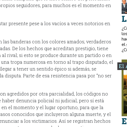
s propios seguidores, para muchos es el momento en
L
ar presente pese a los vacíos a veces notorios en
¿C
lo
ha
on las banderas con los colores amados; verdaderos
el
adas. De los hechos que acreditan prestigio, tiene
¿C
 al rival; si esto se produce durante un partido o en
 una tropa numerosa en torno al trapo disputado, el
El 
legar a tener un sentido épico si además, se
a disputa. Parte de esa resistencia pasa por “no ser
son agredidos por otra parcialidad, los códigos no
haber denuncia policial ni judicial; pero sí está
á en el momento y el lugar oportuno, para que la
casos conocidos que incluyeron alguna muerte, y el
E
enunciar a los victimarios. Así se registran hechos