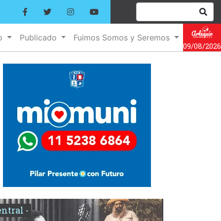
no
Publicado
Fuimos Somos y Seremos
09/08/2026
entral -