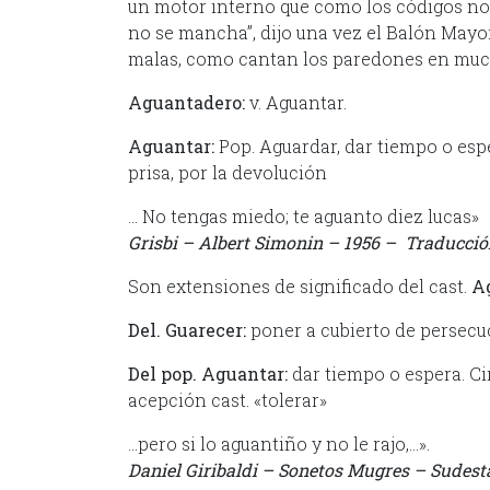
un motor interno que como los códigos no 
no se mancha”, dijo una vez el Balón Mayo
malas, como cantan los paredones en much
Aguantadero:
v. Aguantar.
Aguantar:
Pop. Aguardar, dar tiempo o esper
prisa, por la devolución
… No tengas miedo; te aguanto diez lucas»
Grisbi – Albert Simonin – 1956 – Traducci
Son extensiones de significado del cast.
A
Del. Guarecer:
poner a cubierto de persecu
Del pop. Aguantar:
dar tiempo o espera. Cir
acepción cast. «tolerar»
…pero si lo aguantiño y no le rajo,…».
Daniel Giribaldi – Sonetos Mugres – Sudest