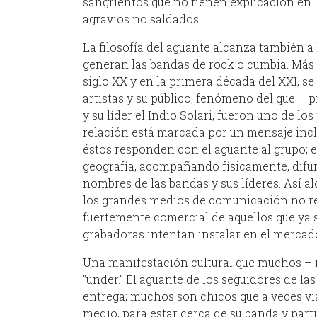
sangrientos que no tienen explicación en 
agravios no saldados.
La filosofía del aguante alcanza también 
generan las bandas de rock o cumbia. Más a
siglo XX y en la primera década del XXI, se
artistas y su público; fenómeno del que –
y su líder el Indio Solari, fueron uno de lo
relación está marcada por un mensaje inclu
éstos responden con el aguante al grupo; e
geografía, acompañando físicamente, difun
nombres de las bandas y sus líderes. Así 
los grandes medios de comunicación no re
fuertemente comercial de aquellos que ya so
grabadoras intentan instalar en el mercad
Una manifestación cultural que muchos – 
“under.” El aguante de los seguidores de la
entrega; muchos son chicos que a veces vi
medio, para estar cerca de su banda y partic