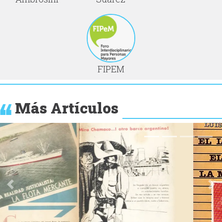
FIPEM
Más Artículos
Anterior
Si