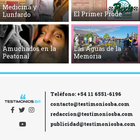
Medicina y
El Primer Prode
Lunfardo
Amuchados en la
Las Aguas de la
Peatonal
Memoria
Teléfono: +54 11 6551-6196
contacto@testimoniosba.com
redaccion@testimoniosba.com
publicidad@testimoniosba.com