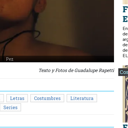
F
E
En
de
ar
de
de
E
Pez
Texto y Fotos de Guadalupe Rapetti
Co
a
Letras
Costumbres
Literatura
Series
E