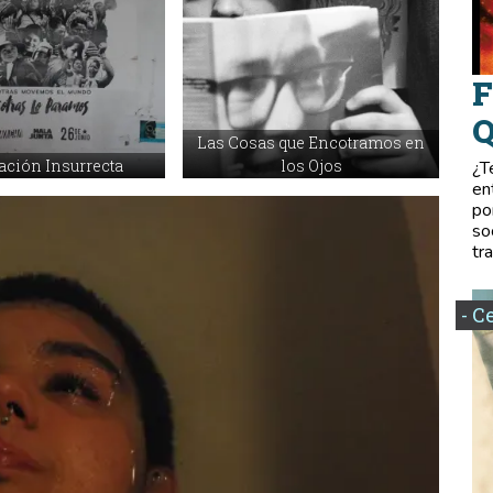
F
Q
Las Cosas que Encotramos en
ación Insurrecta
los Ojos
¿T
en
po
so
tr
- C