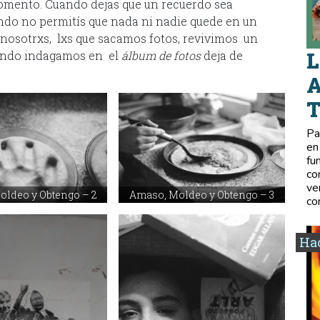
omento. Cuando dejas que un recuerdo sea
ndo no permitís que nada ni nadie quede en un
 y nosotrxs, lxs que sacamos fotos, revivimos un
L
uando indagamos en el
álbum de fotos
deja de
A
Pa
en
fu
co
ve
ldeo y Obtengo – 2
Amaso, Moldeo y Obtengo – 3
co
Hac