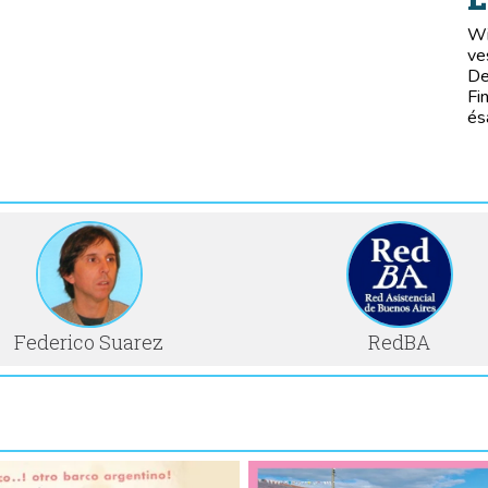
Wi
ve
De
Fi
és
Federico Suarez
RedBA