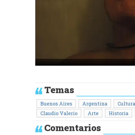
Temas
Buenos Aires
Argentina
Cultur
Claudio Valerio
Arte
Historia
Comentarios