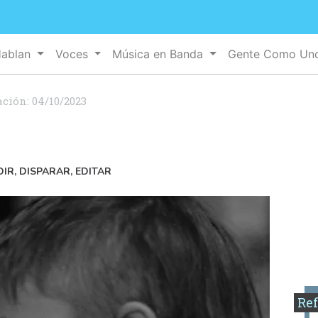
Hablan
Voces
Música en Banda
Gente Como U
ación:
04/10/2023
IR, DISPARAR, EDITAR
Ref