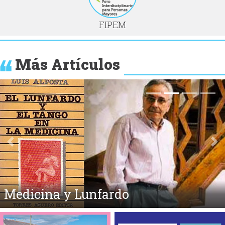
FIPEM
Más Artículos
Anterior
Si
Medicina y Lunfardo