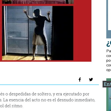
¿
Pa
co
po
co
op
Ent
és o despedidas de soltero, y era ejecutado por
. La esencia del acto no es el desnudo inmediato,
ol del ritmo.