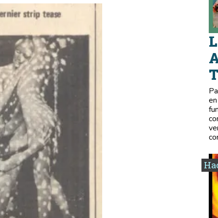
L
A
Pa
en
fu
co
ve
co
Hac