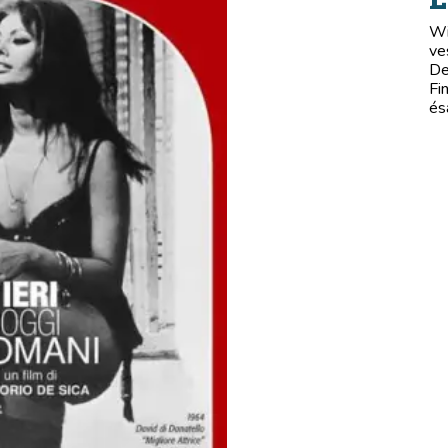
Wi
ve
De
Fi
és