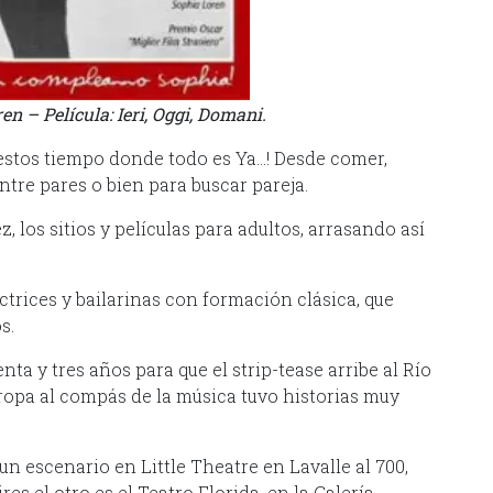
en – Película: Ieri, Oggi, Domani.
 estos tiempo donde todo es Ya…! Desde comer,
ntre pares o bien para buscar pareja.
, los sitios y películas para adultos, arrasando así
ctrices y bailarinas con formación clásica, que
s.
nta y tres años para que el strip-tease arribe al Río
a ropa al compás de la música tuvo historias muy
un escenario en Little Theatre en Lavalle al 700,
es el otro es el Teatro Florida, en la Galería