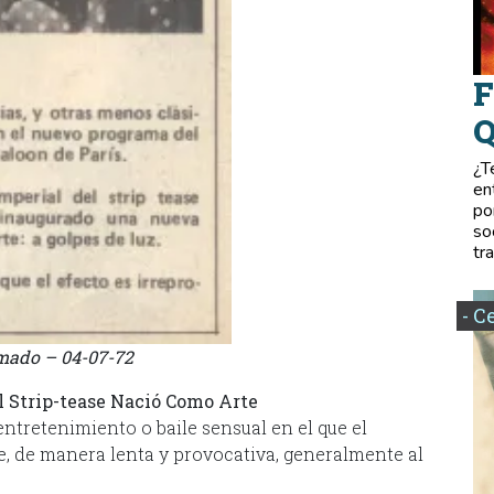
F
Q
¿T
en
po
so
tr
- C
mado – 04-07-72
l Strip-tease Nació Como Arte
 entretenimiento o baile sensual en el que el
e, de manera lenta y provocativa, generalmente al