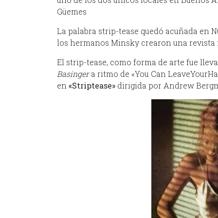
Güemes
La palabra strip-tease quedó acuñada en Nu
los hermanos Minsky crearon una revista
El strip-tease, como forma de arte fue ll
Basinger
a ritmo de «You Can LeaveYourH
en
«Striptease»
dirigida por Andrew Berg