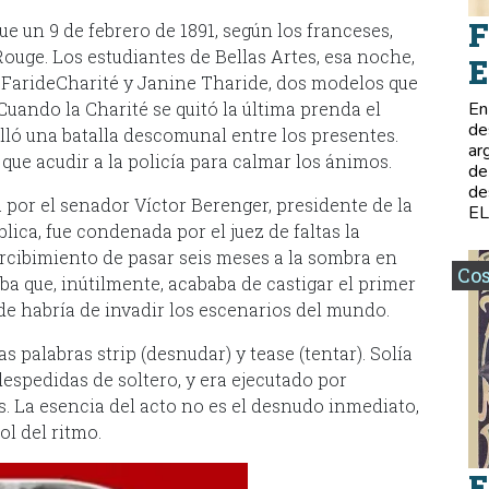
F
fue un 9 de febrero de 1891, según los franceses,
 Rouge. Los estudiantes de Bellas Artes, esa noche,
E
e FarideCharité y Janine Tharide, dos modelos que
Cuando la Charité se quitó la última prenda el
En
de
alló una batalla descomunal entre los presentes.
ar
 que acudir a la policía para calmar los ánimos.
de
de
por el senador Víctor Berenger, presidente de la
E
lica, fue condenada por el juez de faltas la
rcibimiento de pasar seis meses a la sombra en
Co
ba que, inútilmente, acababa de castigar el primer
de habría de invadir los escenarios del mundo.
s palabras strip (desnudar) y tease (tentar). Solía
despedidas de soltero, y era ejecutado por
. La esencia del acto no es el desnudo inmediato,
ol del ritmo.
E