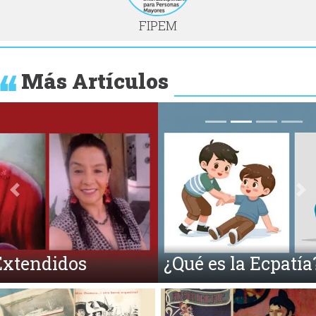
FIPEM
Más Artículos
Anterior
Si
¿Qué es la Ecpatía?