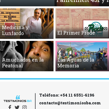
Medicina y
El Primer Prode
Lunfardo
Amuchados en la
Las Aguas de la
Peatonal
Memoria
Teléfono: +54 11 6551-6196
contacto@testimoniosba.com