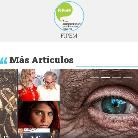
FIPEM
Más Artículos
Anterior
Si