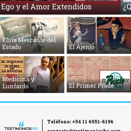
¿Qué es la Ecpatía?
Flota Mercante del
Estado
El Ajenjo
Medicina y
El Primer Prode
Lunfardo
Teléfono: +54 11 6551-6196
contacto@testimoniosba.com