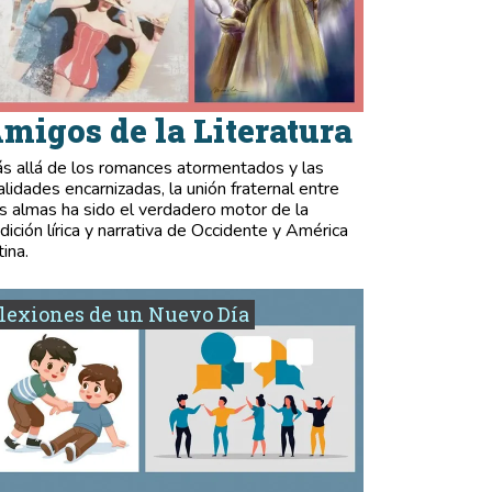
migos de la Literatura
s allá de los romances atormentados y las
validades encarnizadas, la unión fraternal entre
s almas ha sido el verdadero motor de la
adición lírica y narrativa de Occidente y América
tina.
lexiones de un Nuevo Día