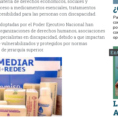
materia de derechos económicos, sociales y
¿
acceso a medicamentos esenciales, tratamientos
esibilidad para las personas con discapacidad.
Pa
co
adoptadas por el Poder Ejecutivo Nacional han
po
organizaciones de derechos humanos, asociaciones
co
especialistas en discapacidad, debido a que impactan
op
 vulnerabilizados y protegidos por normas
de jerarquía superior.
Ent
L
A