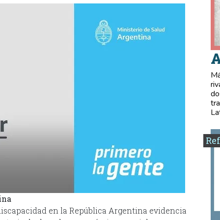
A
Má
ri
do
tr
La
Ref
ina
 discapacidad en la República Argentina evidencia