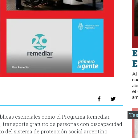
E
E
Al
nu
ab
el
ar
Tes
úblicas esenciales como el Programa Remediar,
, transporte gratuito de personas con discapacidad
o del sistema de protección social argentino.