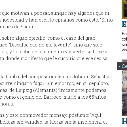
que motivan a pensar, aunque hay algunos que ni
 jocosidad y han escrito epitafios como éste: “Si no
E
arqués de Sade)
En
sobre algún epitafio, como el caso del gran
co
si
ice “Disculpe que no me levante”, sino que solo
vis
lido, y la fecha de nacimiento y muerte. La frase sí
sta donde manifestó que le gustaría que ese sea su
- C
 a la tumba del compositor alemán Johann Sebastian
ocurre ninguna fuga». Sin embargo, en su sepulcro,
Tomás, de Leipzig (Alemania) únicamente podemos
do como el genio del Barroco, murió a los 65 años
monía.
tema y este conmovedor mensaje póstumo: “Aquí
H
elleza sin vanidad, la fuerza sin la insolencia, el