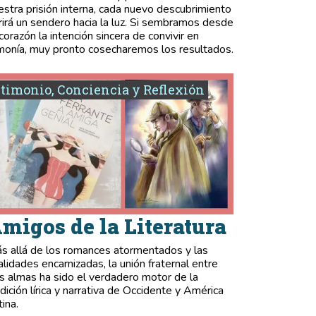
estra prisión interna, cada nuevo descubrimiento
rirá un sendero hacia la luz. Si sembramos desde
 corazón la intención sincera de convivir en
monía, muy pronto cosecharemos los resultados.
timonio, Conciencia y Reflexión
migos de la Literatura
s allá de los romances atormentados y las
validades encarnizadas, la unión fraternal entre
s almas ha sido el verdadero motor de la
adición lírica y narrativa de Occidente y América
tina.