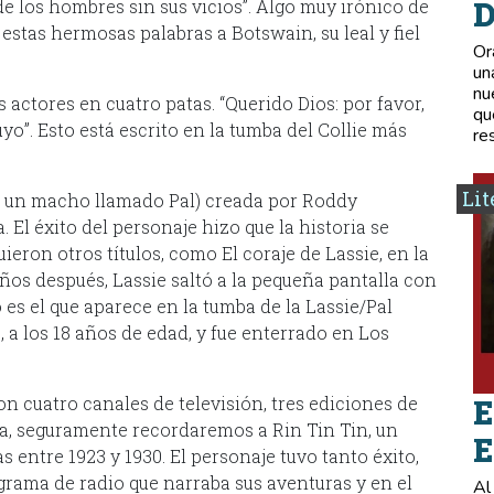
D
 de los hombres sin sus vicios”. Algo muy irónico de
 estas hermosas palabras a Botswain, su leal y fiel
Or
un
nu
 actores en cuatro patas. “Querido Dios: por favor,
qu
uyo”. Esto está escrito en la tumba del Collie más
re
Lit
era un macho llamado Pal) creada por Roddy
 El éxito del personaje hizo que la historia se
uieron otros títulos, como El coraje de Lassie, en la
ños después, Lassie saltó a la pequeña pantalla con
o es el que aparece en la tumba de la Lassie/Pal
, a los 18 años de edad, y fue enterrado en Los
n cuatro canales de televisión, tres ediciones de
E
a, seguramente recordaremos a Rin Tin Tin, un
E
s entre 1923 y 1930. El personaje tuvo tanto éxito,
ograma de radio que narraba sus aventuras y en el
Al