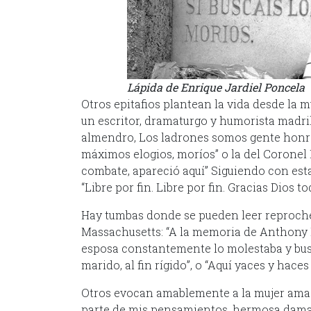
Lápida de Enrique Jardiel Poncela
Otros epitafios plantean la vida desde la 
un escritor, dramaturgo y humorista madri
almendro, Los ladrones somos gente honrad
máximos elogios, moríos” o la del Coronel
combate, apareció aquí” Siguiendo con esta
“Libre por fin. Libre por fin. Gracias Dios t
Hay tumbas donde se pueden leer reproch
Massachusetts: “A la memoria de Anthony D
esposa constantemente lo molestaba y busc
marido, al fin rígido”, o “Aquí yaces y hace
Otros evocan amablemente a la mujer amada
parte de mis pensamientos, hermosa dama