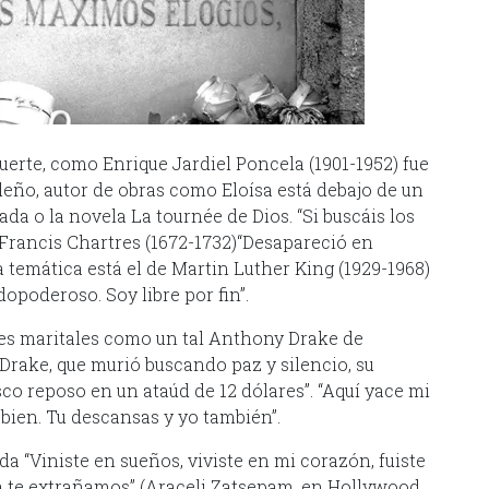
muerte, como Enrique Jardiel Poncela (1901-1952) fue
leño, autor de obras como Eloísa está debajo de un
a o la novela La tournée de Dios. “Si buscáis los
 Francis Chartres (1672-1732)“Desapareció en
 temática está el de Martin Luther King (1929-1968)
odopoderoso. Soy libre por fin”.
es maritales como un tal Anthony Drake de
rake, que murió buscando paz y silencio, su
o reposo en un ataúd de 12 dólares”. “Aquí yace mi
s bien. Tu descansas y yo también”.
 “Viniste en sueños, viviste en mi corazón, fuiste
 te extrañamos” (Araceli Zatsepam, en Hollywood