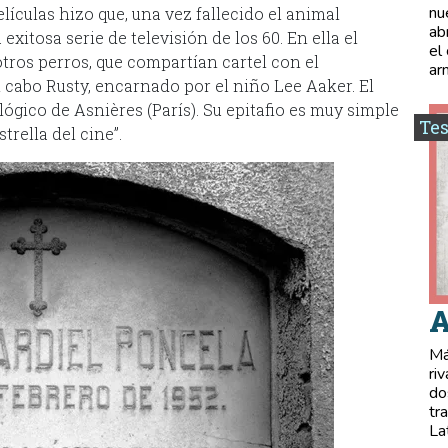
nu
películas hizo que, una vez fallecido el animal
ab
exitosa serie de televisión de los 60. En ella el
el
otros perros, que compartían cartel con el
ar
 cabo Rusty, encarnado por el niño Lee Aaker. El
ógico de Asnières (París). Su epitafio es muy simple
Tes
trella del cine”.
A
Má
ri
do
tr
La