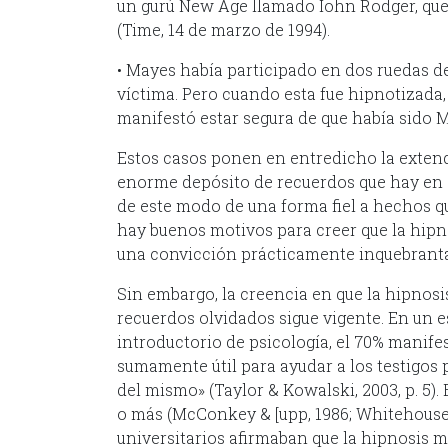
un gurú New Age llamado Iohn Rodger, que 
(Time, 14 de marzo de 1994).
• Mayes había participado en dos ruedas d
víctima. Pero cuando esta fue hipnotizada, 
manifestó estar segura de que había sido M
Estos casos ponen en entredicho la extendi
enorme depósito de recuerdos que hay en e
de este modo de una forma fiel a hechos q
hay buenos motivos para creer que la hipno
una convicción prácticamente inquebranta
Sin embargo, la creencia en que la hipnos
recuerdos olvidados sigue vigente. En un e
introductorio de psicología, el 70% manife
sumamente útil para ayudar a los testigos 
del mismo» (Taylor & Kowalski, 2003, p. 5).
o más (McConkey & [upp, 1986; Whitehouse,
universitarios afirmaban que la hipnosis m