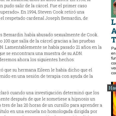
n pudo salir de la cárcel. Fue el primer caso
cuperado». En 1994, Steven Cook retiró una
 el respetado cardenal Joseph Bemardin, de
L
A
es Bemardin había abusado sexualmente de Cook.
100 que salía de la cárcel gracias a las pruebas
DN. Lamentablemente se había pasado 21 años en la
Pa
que se encontrara una muestra de su ADN.
en
fu
deremos ahora los siguientes hechos:
co
ve
ficó que su hermana Eileen le había dicho que el
co
enido en una sesión de terapia con ayuda de la
Hac
aclaró cuando una investigación determinó que los
nte después de que le sometiese a hipnosis un
tres de las 20 horas de un cursillo para aprender a
 título en una escuela no homologada dirigida por