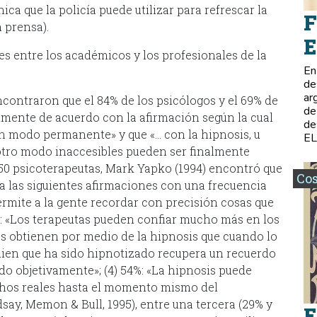
ica que la policía puede utilizar para refrescar la
F
 prensa).
E
 entre los académicos y los profesionales de la
En
de
ar
encontraron que el 84% de los psicólogos y el 69% de
de
lmente de acuerdo con la afirmación según la cual
de
n modo permanente» y que «… con la hipnosis, u
E
 otro modo inaccesibles pueden ser finalmente
50 psicoterapeutas, Mark Yapko (1994) encontró que
Co
a las siguientes afirmaciones con una frecuencia
permite a la gente recordar con precisión cosas que
: «Los terapeutas pueden confiar mucho más en los
s obtienen por medio de la hipnosis que cuando lo
uien que ha sido hipnotizado recupera un recuerdo
do objetivamente»; (4) 54%: «La hipnosis puede
echos reales hasta el momento mismo del
dsay, Memon & Bull, 1995), entre una tercera (29% y
E