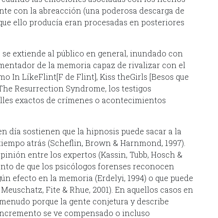
te con la abreacción (una poderosa descarga de
a que ello producía eran procesadas en posteriores
 se extiende al público en general, inundado con
mentador de la memoria capaz de rivalizar con el
o In LíkeFlint[F de Flint], Kiss theGirls [Besos que
y The Resurrection Syndrome, los testigos
alles exactos de crímenes o acontecimientos
n día sostienen que la hipnosis puede sacar a la
tiempo atrás (Scheflin, Brown & Harnmond, 1997).
opinión entre los expertos (Kassin, Tubb, Hosch &
unto de que los psicólogos forenses reconocen
ún efecto en la memoria (Erdelyi, 1994) o que puede
 Meuschatz, Fite & Rhue, 2001). En aquellos casos en
a menudo porque la gente conjetura y describe
e incremento se ve compensado o incluso