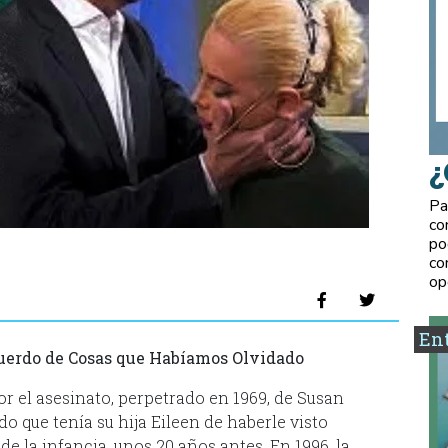
¿
Pa
co
po
co
op
Ent
cuerdo de Cosas que Habíamos Olvidado
r el asesinato, perpetrado en 1969, de Susan
o que tenía su hija Eileen de haberle visto
e la infancia, unos 20 años antes. En 1996, la