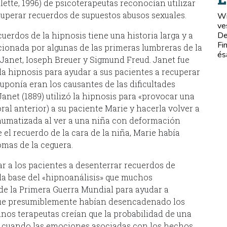
lette, 1996) de psicoterapeutas reconocían utilizar
ecuperar recuerdos de supuestos abusos sexuales.
Wi
ve
uerdos de la hipnosis tiene una historia larga y a
De
Fi
ionada por algunas de las primeras lumbreras de la
és
re Janet, Ioseph Breuer y Sigmund Freud. Janet fue
 la hipnosis para ayudar a sus pacientes a recuperar
uponía eran los causantes de las dificultades
anet (1889) utilizó la hipnosis para «provocar una
ral anterior) a su paciente Marie y hacerla volver a
raumatizada al ver a una niña con deformación
 el recuerdo de la cara de la niña, Marie había
omas de la ceguera.
r a los pacientes a desenterrar recuerdos de
la base del «hipnoanálisis» que muchos
de la Primera Guerra Mundial para ayudar a
que presumiblemente habían desencadenado los
nos terapeutas creían que la probabilidad de una
a cuando las emociones asociadas con los hechos