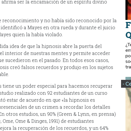
afirma ser la encamación de un espíritu divino
e reconocimiento y no había sido reconocido por la
F
identificó a Mayes en otra rueda y durante el juicio
Q
ayes quien la había violado.
¿T
da idea de que la hipnosis abre la puerta del
en
l interior de nuestras mentes y permite acceder
po
ue sucedieron en el pasado. En todos esos casos,
so
tr
sis creó falsos recuerdos y produjo en los sujetos
ble.
- C
is tiene un poder especial para hacemos recuperar
studio realizado con 92 estudiantes de un curso
stó estar de acuerdo en que «la hipnosis es
presenciales de un crimen a recordar los detalles
 En otros estudios, un 90% (Green & Lynn, en prensa)
 Ome, Ome & Dinges, 1991) de estudiantes
ejora la recuperación de los recuerdos, y un 64%