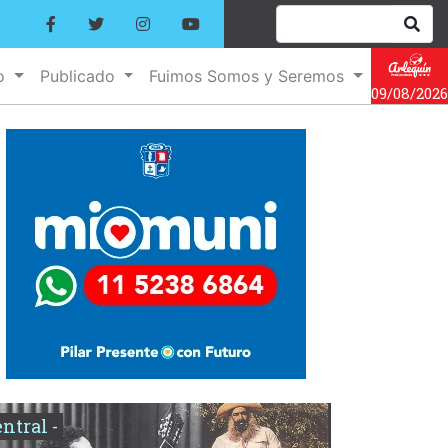
no
Publicado
Fuimos Somos y Seremos
09/08/2026
entral -