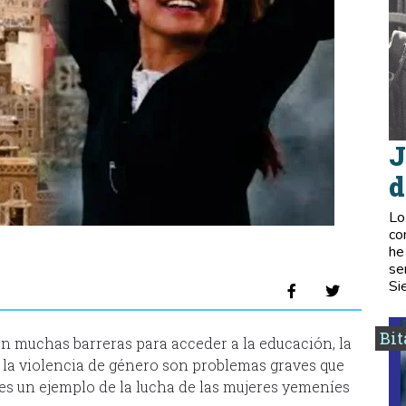
J
d
Lo
co
he
se
Si
Bi
an muchas barreras para acceder a la educación, la
 y la violencia de género son problemas graves que
es un ejemplo de la lucha de las mujeres yemeníes