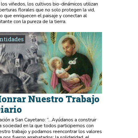
 los viñedos, los cultivos bio-dinámicos utilizan
berturas florales que no solo protegen la vid,
no que enriquecen el paisaje y conectan al
itante con la pureza de la tierra.
ntidades
onrar Nuestro Trabajo
iario
ación a San Cayetano: “…Ayúdanos a construir
a sociedad en la que todos participemos con
estro trabajo y podamos reencontrar los valores
e nos fueron arrebatados: la solidaridad, el