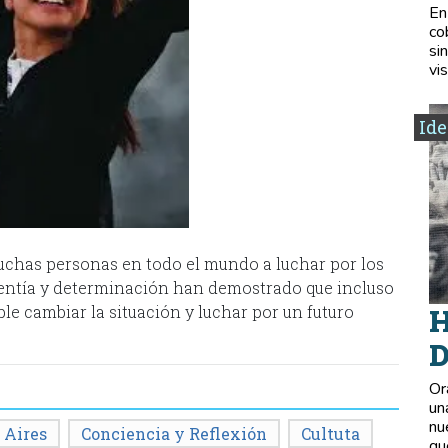
En
co
si
vis
Ide
muchas personas en todo el mundo a luchar por los
alentía y determinación han demostrado que incluso
ible cambiar la situación y luchar por un futuro
H
D
Or
un
nu
 Aires
Conciencia y Reflexión
Cultuta
qu