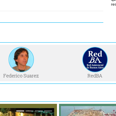
re
Federico Suarez
RedBA