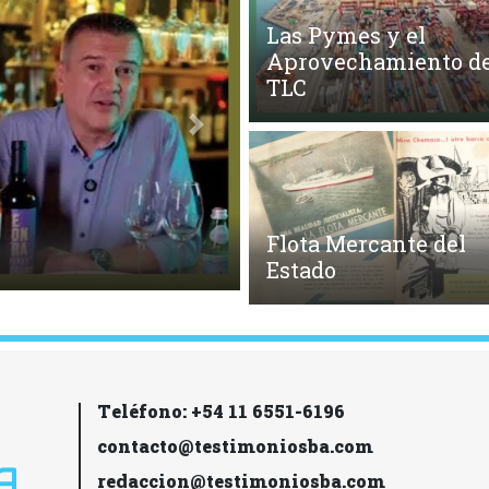
Las Pymes y el
Aprovechamiento de
TLC
Siguiente
Flota Mercante del
s
Estado
Teléfono: +54 11 6551-6196
contacto@testimoniosba.com
redaccion@testimoniosba.com