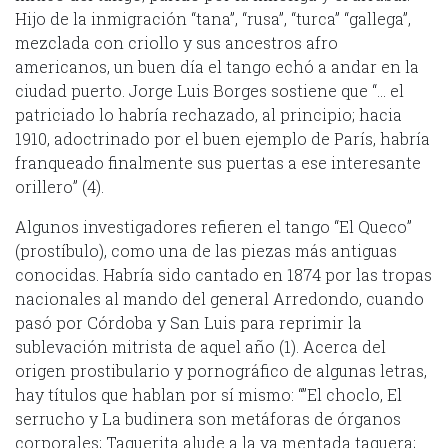
Hijo de la inmigración “tana”, “rusa”, “turca” “gallega”,
mezclada con criollo y sus ancestros afro
americanos, un buen día el tango echó a andar en la
ciudad puerto. Jorge Luis Borges sostiene que “… el
patriciado lo habría rechazado, al principio; hacia
1910, adoctrinado por el buen ejemplo de París, habría
franqueado finalmente sus puertas a ese interesante
orillero” (4).
Algunos investigadores refieren el tango “El Queco”
(prostíbulo), como una de las piezas más antiguas
conocidas. Habría sido cantado en 1874 por las tropas
nacionales al mando del general Arredondo, cuando
pasó por Córdoba y San Luis para reprimir la
sublevación mitrista de aquel año (1). Acerca del
origen prostibulario y pornográfico de algunas letras,
hay títulos que hablan por sí mismo: “”El choclo, El
serrucho y La budinera son metáforas de órganos
corporales; Taquerita alude a la ya mentada taquera;