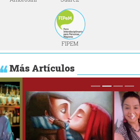
FIPEM
Más Artículos
Anterior
Si