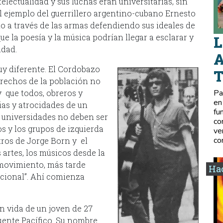
electualidad y sus luchas eran universitarias, sin
 el ejemplo del guerrillero argentino-cubano Ernesto
o a través de las armas defendiendo sus ideales de
 la poesía y la música podrían llegar a esclarar y
L
idad.
A
uy diferente. El Cordobazo
erechos de la población no
y que todos, obreros y
Pa
en
ias y atrocidades de un
fu
s universidades no deben ser
co
s y los grupos de izquierda
ve
co
tros de Jorge Born y el
 artes, los músicos desde la
 movimiento, más tarde
Hac
cional”. Ahí comienza
in vida de un joven de 27
Puente Pacífico. Su nombre