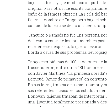
bajo su autoría, y que modificaron parte de 
original. Para otros fue escrita conjuntam
baño de la famosa pizzería La Perla del b
figura el nombre de Tango pero bajo el so
cambio de la letra se debió a la censura típ
Tanguito o Ramsés no fue una persona popul
de llevar a causa de las innumerables past
mantenerse despierto, lo que lo llevaron a 
Borda a causa de sus problemas neuropsiqu
Tango escribió más de 100 canciones, de la
trascendieron, entre otras, “El hombre re
con Javier Martínez; “La princesa dorada”
Lernoud; “Amor de primavera” en conjunto
En sus letras, trataba de trasmitir amor y 
sus referentes musicales los estadouniden
Donovan, quienes trataban de interpretar l
una juventud totalmente presionada y de