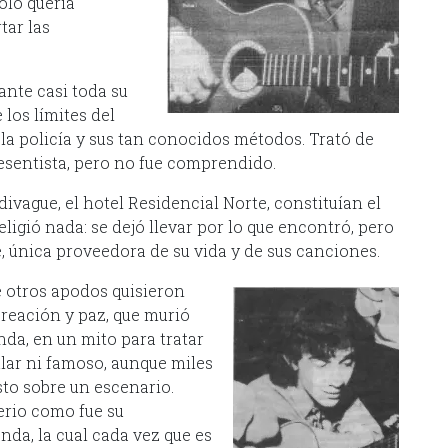
ólo quería
tar las
ante casi toda su
 los límites del
la policía y sus tan conocidos métodos. Trató de
sesentista, pero no fue comprendido.
divague, el hotel Residencial Norte, constituían el
igió nada: se dejó llevar por lo que encontró, pero
e, única proveedora de su vida y de sus canciones.
e otros apodos quisieron
creación y paz, que murió
nda, en un mito para tratar
ular ni famoso, aunque miles
to sobre un escenario.
erio como fue su
nda, la cual cada vez que es