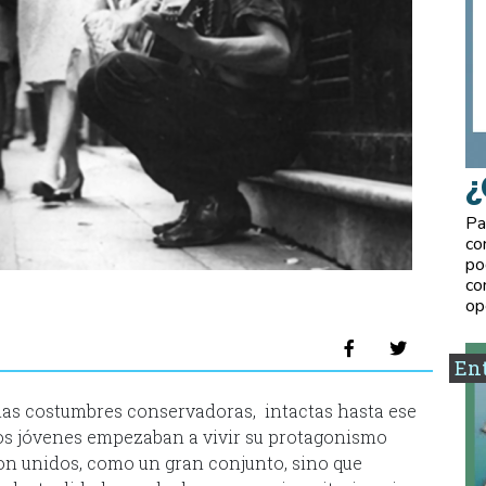
¿
Pa
co
po
co
op
Ent
 las costumbres conservadoras, intactas hasta ese
s jóvenes empezaban a vivir su protagonismo
ron unidos, como un gran conjunto, sino que