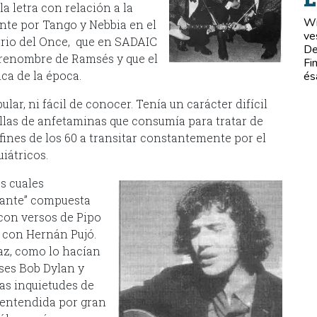
la letra con relación a la
Wi
ente por Tango y Nebbia en el
ve
arrio del Once, que en SADAIC
De
brenombre de Ramsés y que el
Fi
ica de la época.
és
ar, ni fácil de conocer. Tenía un carácter difícil
illas de anfetaminas que consumía para tratar de
fines de los 60 a transitar constantemente por el
iátricos.
s cuales
stante” compuesta
 con versos de Pipo
 con Hernán Pujó.
paz, como lo hacían
ses Bob Dylan y
as inquietudes de
sentendida por gran