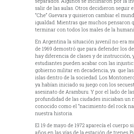
separados. Algunos se inclinaron por la int
salir de las aulas. Otros decidieron seguir
“Che” Guevara y quisieron cambiar el mund
igualdad. Mientras que muchos pensaron que
terminar con todos los males de la human
En Argentina la situación juvenil no era m
de 1969 demostró que para defender los d
hay diferencia de clases y de instrucción, 
estudiantes pueden acabar con las injustic
gobierno militar en decadencia, ya que la
islas dentro de la sociedad. Los Montonero
ya habían iniciado su juego con los secues
asesinato de Aramburu. Y por el lado de las
profundidad de las ciudades iniciaban un
conocido como el “nacimiento del rock na
nuestra historia.
El 19 de mayo de 1972 aparecía el cuerpo s
años en las vías de la estación de trenes 