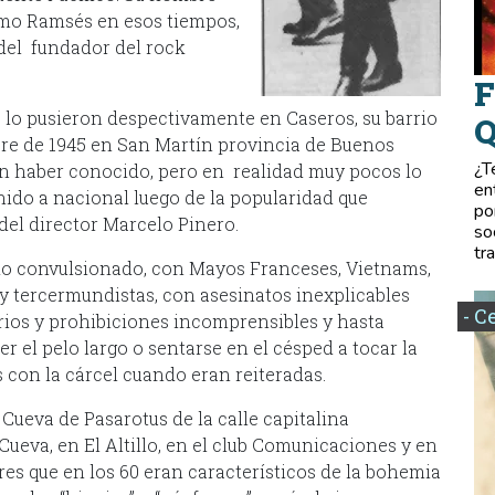
omo Ramsés en esos tiempos,
del fundador del rock
F
e lo pusieron despectivamente en Caseros, su barrio
Q
mbre de 1945 en San Martín provincia de Buenos
¿T
cen haber conocido, pero en realidad muy pocos lo
en
nido a nacional luego de la popularidad que
po
 del director Marcelo Pinero.
so
tr
ndo convulsionado, con Mayos Franceses, Vietnams,
 y tercermundistas, con asesinatos inexplicables
- C
arios y prohibiciones incomprensibles y hasta
r el pelo largo o sentarse en el césped a tocar la
s con la cárcel cuando eran reiteradas.
Cueva de Pasarotus de la calle capitalina
ueva, en El Altillo, en el club Comunicaciones y en
res que en los 60 eran característicos de la bohemia