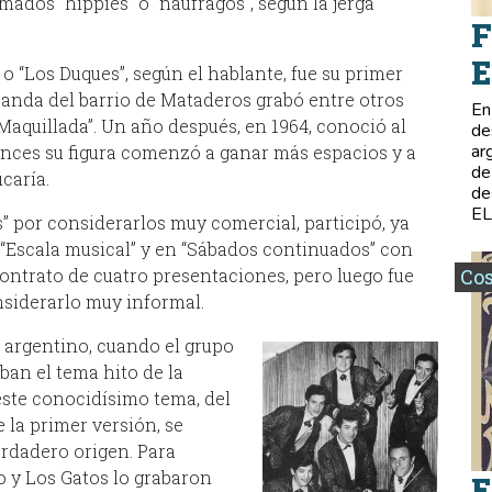
mados “hippies” o “náufragos”, según la jerga
F
E
o “Los Duques”, según el hablante, fue su primer
banda del barrio de Mataderos grabó entre otros
En
“Maquillada”. Un año después, en 1964, conoció al
de
ar
onces su figura comenzó a ganar más espacios y a
de
icaría.
de
E
 por considerarlos muy comercial, participó, ya
 “Escala musical” y en “Sábados continuados” con
contrato de cuatro presentaciones, pero luego fue
Co
nsiderarlo muy informal.
 argentino, cuando el grupo
aban el tema hito de la
este conocidísimo tema, del
 la primer versión, se
rdadero origen. Para
 y Los Gatos lo grabaron
E