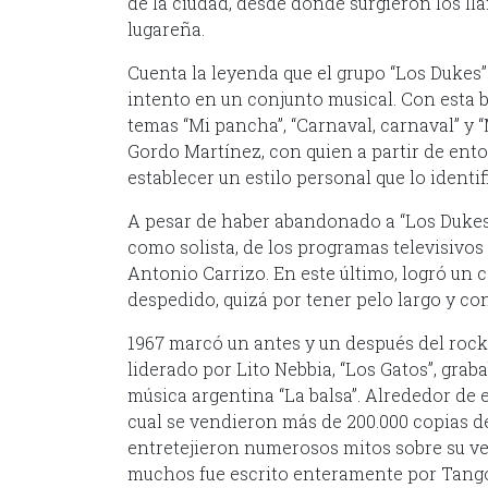
de la ciudad, desde donde surgieron los lla
lugareña.
Cuenta la leyenda que el grupo “Los Dukes” 
intento en un conjunto musical. Con esta 
temas “Mi pancha”, “Carnaval, carnaval” y 
Gordo Martínez, con quien a partir de ent
establecer un estilo personal que lo identif
A pesar de haber abandonado a “Los Dukes”
como solista, de los programas televisivos
Antonio Carrizo. En este último, logró un 
despedido, quizá por tener pelo largo y co
1967 marcó un antes y un después del rock
liderado por Lito Nebbia, “Los Gatos”, grab
música argentina “La balsa”. Alrededor de 
cual se vendieron más de 200.000 copias de
entretejieron numerosos mitos sobre su ve
muchos fue escrito enteramente por Tango