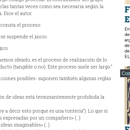
arlas tantas veces como sea necesaria según la
F
. Dice el autor
E
 consta el proceso:
En
de
se suspende el juicio.
ar
de
gico.
de
E
hemos ideado, es el proceso de realización de lo
cto (tangible o no). Este proceso suele ser largo.”
Co
icaciones posibles- suponen también algunas reglas
ión de ideas está terminantemente prohibida la
y a decir esto porque es una tontería”). Lo que sí
as expresadas por un compañero» (…)
 ideas imaginables» (…)
E