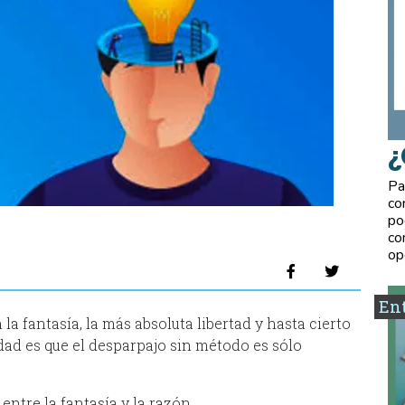
¿
Pa
co
po
co
op
Ent
la fantasía, la más absoluta libertad y hasta cierto
rdad es que el desparpajo sin método es sólo
entre la fantasía y la razón.