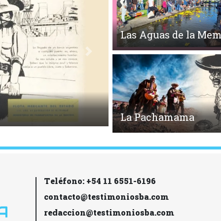
Las Aguas de la Mem
Siguiente
La Pachamama
Teléfono: +54 11 6551-6196
contacto@testimoniosba.com
redaccion@testimoniosba.com