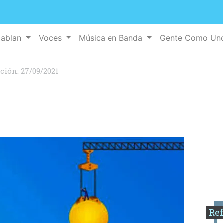
Hablan
Voces
Música en Banda
Gente Como U
ación:
27/09/2021
Ref