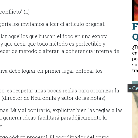
onflicto” (…)
F
ía los invitamos a leer el artículo original.
Q
lar aquellos que buscan el foco en una exacta
y que decir que todo método es perfectible y
¿T
recer de método o alterar la coherencia interna de
en
po
so
tr
iva debe lograr en primer lugar enfocar los
- C
co, es respetar unas pocas reglas para organizar la
(director de Neuronilla y autor de las notas)
s. Muy al contrario, explicitar bien las reglas a las
 generar ideas, facilitará paradójicamente la
»
argo código procesal. El coordinador del grupo