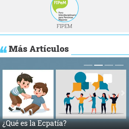
FIPEM
Más Artículos
Anterior
Si
¿Qué es la Ecpatía?