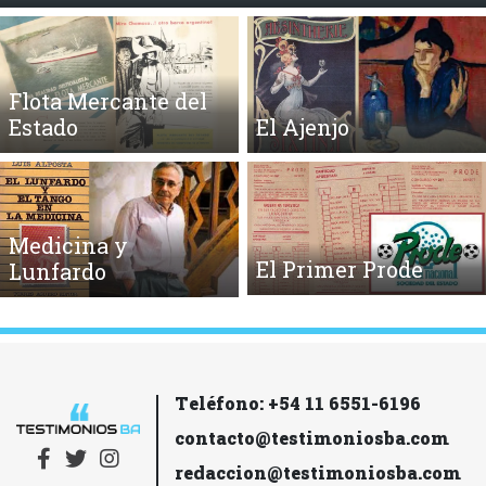
Flota Mercante del
Estado
El Ajenjo
Medicina y
El Primer Prode
Lunfardo
Teléfono: +54 11 6551-6196
contacto@testimoniosba.com
redaccion@testimoniosba.com