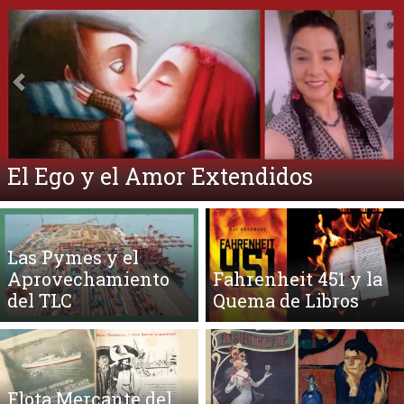
Anterior
Si
El Ego y el Amor Extendidos
Las Pymes y el
Aprovechamiento
Fahrenheit 451 y la
del TLC
Quema de Libros
Flota Mercante del