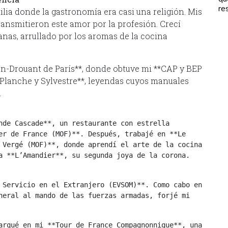
re
ilia donde la gastronomía era casi una religión. Mis
ransmitieron este amor por la profesión. Crecí
as, arrullado por los aromas de la cocina
an-Drouant de París**, donde obtuve mi **CAP y BEP
 **Planche y Sylvestre**, leyendas cuyos manuales
.
nde Cascade**, un restaurante con estrella 
er de France (MOF)**. Después, trabajé en **Le 
 Vergé (MOF)**, donde aprendí el arte de la cocina 
a **L’Amandier**, su segunda joya de la corona.
 Servicio en el Extranjero (EVSOM)**. Como cabo en 
neral al mando de las fuerzas armadas, forjé mi 
arqué en mi **Tour de France Compagnonnique**, una 