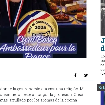
J
d
Lo
co
he
se
Si
Bi
 donde la gastronomía era casi una religión. Mis
ransmitieron este amor por la profesión. Crecí
as, arrullado por los aromas de la cocina