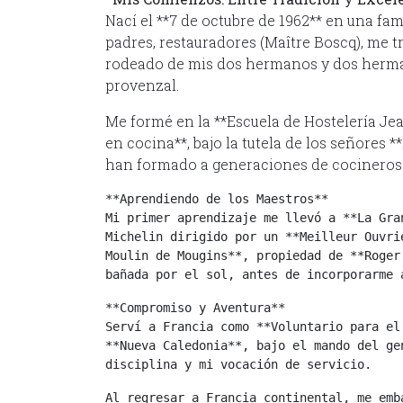
Nací el **7 de octubre de 1962** en una fam
padres, restauradores (Maître Boscq), me t
rodeado de mis dos hermanos y dos herman
provenzal.
Me formé en la **Escuela de Hostelería Je
en cocina**, bajo la tutela de los señores
han formado a generaciones de cocineros
**Aprendiendo de los Maestros**
Mi primer aprendizaje me llevó a **La Gra
Michelin dirigido por un **Meilleur Ouvri
Moulin de Mougins**, propiedad de **Roger
bañada por el sol, antes de incorporarme 
**Compromiso y Aventura**
Serví a Francia como **Voluntario para el
**Nueva Caledonia**, bajo el mando del ge
disciplina y mi vocación de servicio.
Al regresar a Francia continental, me emb