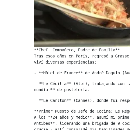
**Chef, Compañero, Padre de Familia**
Tras esos años en París, regresé a Grasse
viví diversas experiencias:
- **Hôtel de France** de André Daguin (Au
- **Le Cécilia** (Albi), trabajando con l
mundial** de pastelería.
- **Le Carlton** (Cannes), donde fui resp
**Primer Puesto de Jefe de Cocina: Le Rég
A los **24 años y medio**, asumí mi prime
Antibes**, liderando una brigada de 9 coc
crucial: allí consolidé mis habilidades d