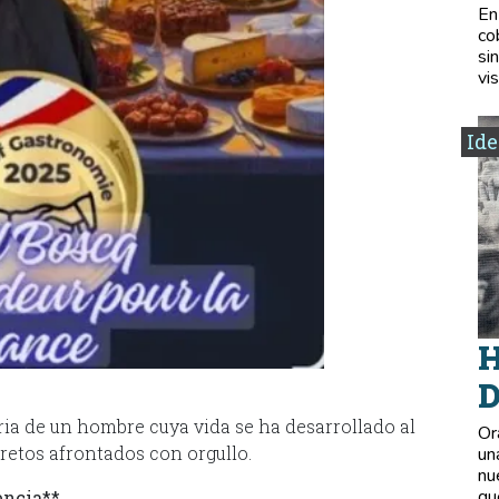
En
co
si
vis
Ide
H
D
ria de un hombre cuya vida se ha desarrollado al
Or
 retos afrontados con orgullo.
un
nu
qu
encia**