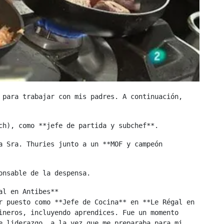
 para trabajar con mis padres. A continuación, 
ch), como **jefe de partida y subchef**.
a Sra. Thuries junto a un **MOF y campeón 
onsable de la despensa.
al en Antibes**
r puesto como **Jefe de Cocina** en **Le Régal en 
ineros, incluyendo aprendices. Fue un momento 
e liderazgo, a la vez que me preparaba para mi 