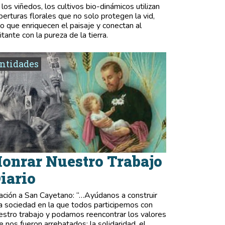
 los viñedos, los cultivos bio-dinámicos utilizan
berturas florales que no solo protegen la vid,
no que enriquecen el paisaje y conectan al
itante con la pureza de la tierra.
ntidades
onrar Nuestro Trabajo
iario
ación a San Cayetano: “…Ayúdanos a construir
a sociedad en la que todos participemos con
estro trabajo y podamos reencontrar los valores
e nos fueron arrebatados: la solidaridad, el