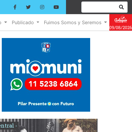
no
Publicado
Fuimos Somos y Seremos
09/08/2026
entral -