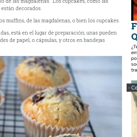
so de las magdalenas. Los cupcakes, como las
 están decorados.
s muffins, de las magdalenas, o bien los cupcakes.
F
das, está en el lugar de preparación; unas pueden
Q
es de papel, o cápsulas, y otros en bandejas
¿T
en
po
so
tr
- C