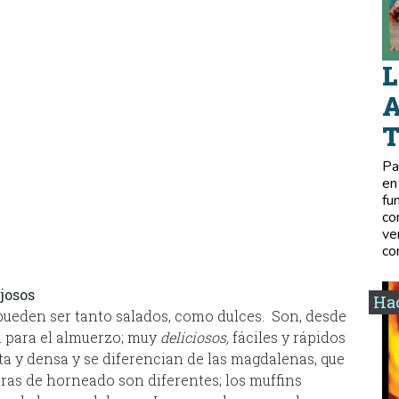
L
A
Pa
en
fu
co
ve
co
njosos
Hac
 pueden ser tanto salados, como dulces. Son, desde
n para el almuerzo; muy
deliciosos,
fáciles y rápidos
ta y densa y se diferencian de las magdalenas, que
as de horneado son diferentes; los muffins