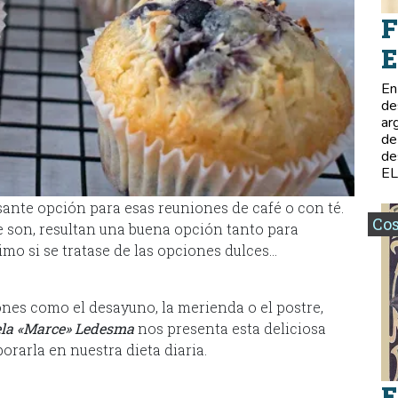
F
E
En
de
ar
de
de
E
sante opción para esas reuniones de café o con té.
Co
e son, resultan una buena opción tanto para
imo si se tratase de las opciones dulces…
iones como el desayuno, la merienda o el postre,
la «Marce» Ledesma
nos presenta esta deliciosa
orarla en nuestra dieta diaria.
E