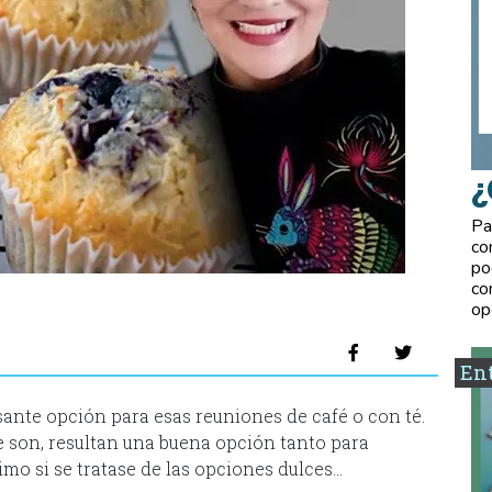
¿
Pa
co
po
co
op
Ent
sante opción para esas reuniones de café o con té.
e son, resultan una buena opción tanto para
imo si se tratase de las opciones dulces…