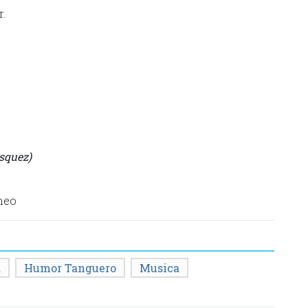
.
squez)
neo
a
Humor Tanguero
Musica