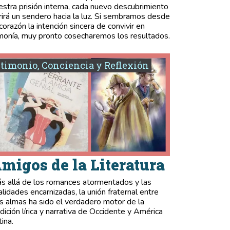
estra prisión interna, cada nuevo descubrimiento
rirá un sendero hacia la luz. Si sembramos desde
 corazón la intención sincera de convivir en
monía, muy pronto cosecharemos los resultados.
timonio, Conciencia y Reflexión
migos de la Literatura
s allá de los romances atormentados y las
validades encarnizadas, la unión fraternal entre
s almas ha sido el verdadero motor de la
adición lírica y narrativa de Occidente y América
tina.