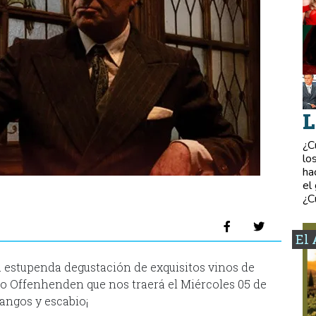
L
¿C
lo
ha
el
¿C
El 
a estupenda degustación de exquisitos vinos de
o Offenhenden que nos traerá el Miércoles 05 de
tangos y escabio¡