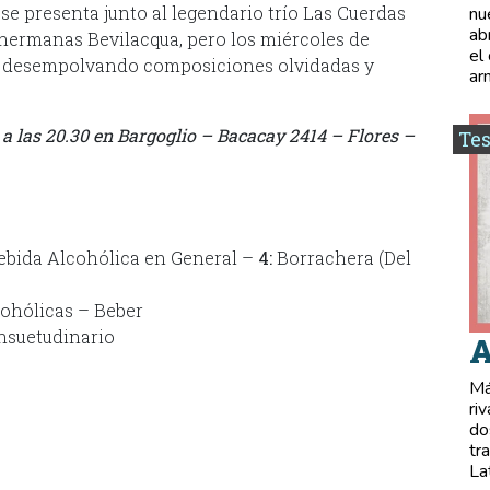
se presenta junto al legendario trío Las Cuerdas
nu
ab
s hermanas Bevilacqua, pero los miércoles de
el
a, desempolvando composiciones olvidadas y
ar
 a las 20.30 en Bargoglio – Bacacay 2414 – Flores –
Tes
bida Alcohólica en General –
4:
Borrachera (Del
cohólicas – Beber
nsuetudinario
A
Má
ri
do
tr
La