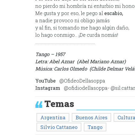
no pierdo mi hombría ni enturbio mi honor
Me gusta y por eso, le pego al
escabio,
a nadie provoco ni obligo jamás
y al fin, si tomando me hago algún daño,
lo hago conmigo… ¡De curda nomás!
…………………………………………………………
Tango – 1957
Letra: Abel Aznar (Abel Mariano Aznar)
Música: Carlos Olmedo (Childe Delmar Velá
YouTube
@OfideoDellasoppa
Instagram
@ofidiodellasoppa- @sil.catta
Temas
Argentina
Buenos Aires
Cultur
Silvio Cattaneo
Tango