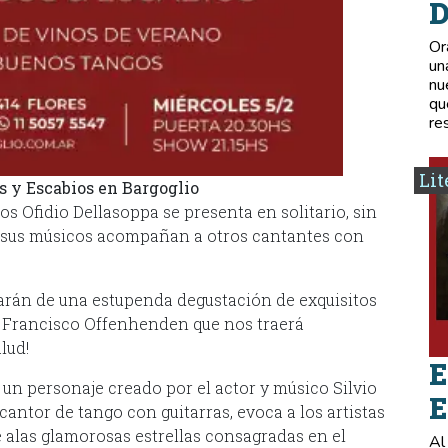
D
Or
un
nu
qu
re
Lit
os y
E
scabios en Bargoglio
s Ofidio Dellasoppa se presenta en solitario, sin
as sus músicos acompañan a otros cantantes con
tarán de una estupenda degustación de exquisitos
a Francisco Offenhenden que nos traerá
lud!
E
s un personaje creado por el actor y músico Silvio
E
cantor de tango con guitarras, evoca a los artistas
e alas glamorosas estrellas consagradas en el
Al