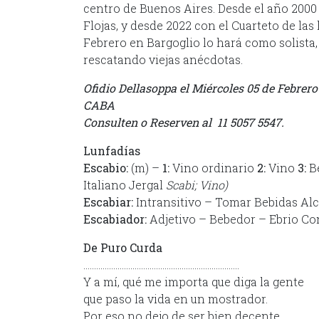
centro de Buenos Aires. Desde el año 2000 
Flojas, y desde 2022 con el Cuarteto de la
Febrero en Bargoglio lo hará como solist
rescatando viejas anécdotas.
Ofidio Dellasoppa el Miércoles 05 de Febrero
CABA
Consulten o Reserven al 11 5057 5547.
Lunfadías
Escabio:
(m) –
1:
Vino ordinario
2:
Vino
3:
Be
Italiano Jergal
Scabi; Vino)
Escabiar:
Intransitivo – Tomar Bebidas Al
Escabiador:
Adjetivo – Bebedor – Ebrio Co
De Puro Curda
……………………………………………………………….
Y a mí, qué me importa que diga la gente
que paso la vida en un mostrador.
Por eso no dejo de ser bien decente,