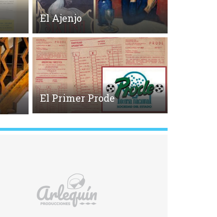
El Ajenjo
El Primer Prode
o