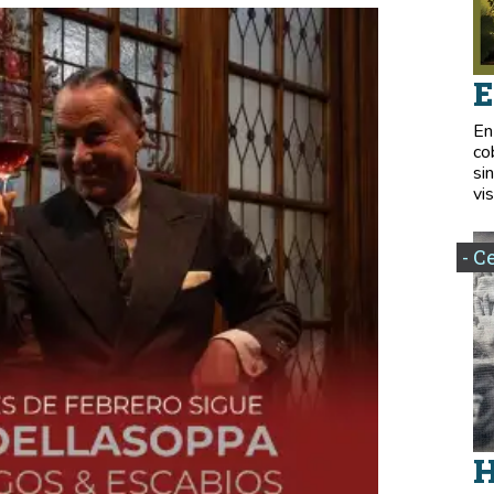
E
En
co
si
vis
- C
H