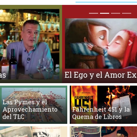
Anterior
Si
El Ego y el Amor Extendidos
Las Pymes y el
Aprovechamiento
Fahrenheit 451 y la
del TLC
Quema de Libros