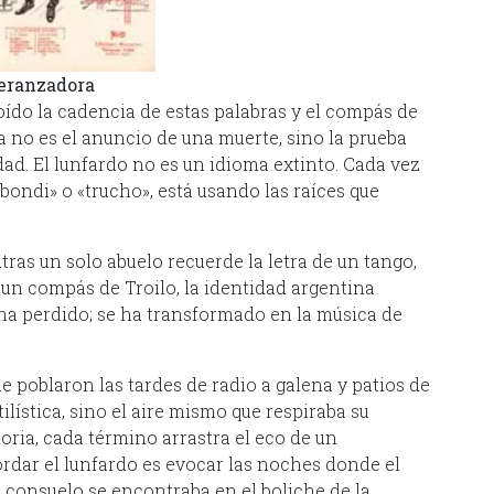
peranzadora
oído la cadencia de estas palabras y el compás de
gia no es el anuncio de una muerte, sino la prueba
dad. El lunfardo no es un idioma extinto. Cada vez
bondi» o «trucho», está usando las raíces que
ras un solo abuelo recuerde la letra de un tango,
 un compás de Troilo, la identidad argentina
e ha perdido; se ha transformado en la música de
ue poblaron las tardes de radio a galena y patios de
ilística, sino el aire mismo que respiraba su
oria, cada término arrastra el eco de un
ordar el lunfardo es evocar las noches donde el
el consuelo se encontraba en el boliche de la