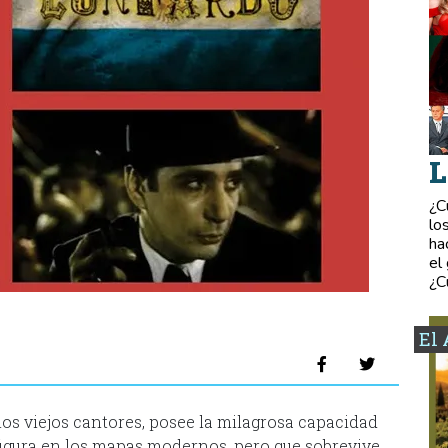
L
¿C
lo
ha
el
¿C
El 
 los viejos cantores, posee la milagrosa capacidad
figura en los mapas modernos, pero que sobrevive