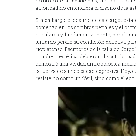
no brotó de las academias, sino del subsue
autoridad no entendiera el diseño de la ast
Sin embargo, el destino de este argot esta
comenzó en las sombras penales y el barro 
populares y, fundamentalmente, por el tango
lunfardo perdió su condición delictiva par
rioplatense. Escritores de la talla de Jorg
trinchera estética, debieron discutirlo, pad
demostró una verdad antropológica ineludi
la fuerza de su necesidad expresiva. Hoy, c
resiste no como un fósil, sino como el eco 