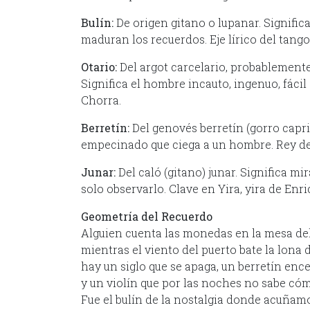
Bulín:
De origen gitano o lupanar. Significa
maduran los recuerdos. Eje lírico del tango
Otario:
Del argot carcelario, probablement
Significa el hombre incauto, ingenuo, fácil
Chorra.
Berretín:
Del genovés berretín (gorro capric
empecinado que ciega a un hombre. Rey del
Junar:
Del caló (gitano) junar. Significa mi
solo observarlo. Clave en Yira, yira de Enr
Geometría del Recuerdo
Alguien cuenta las monedas en la mesa del
mientras el viento del puerto bate la lona d
hay un siglo que se apaga, un berretín enc
y un violín que por las noches no sabe cóm
Fue el bulín de la nostalgia donde acuñamo