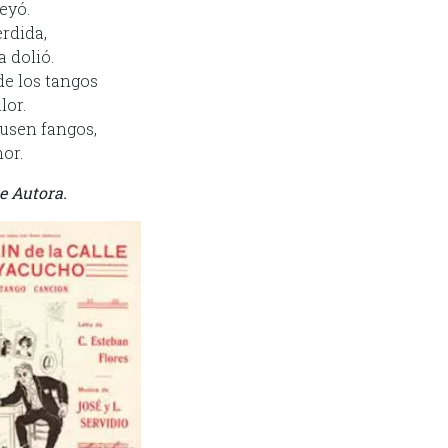
eyó.
erdida,
a dolió.
 de los tangos
lor.
 usen fangos,
nor.
e Autora.