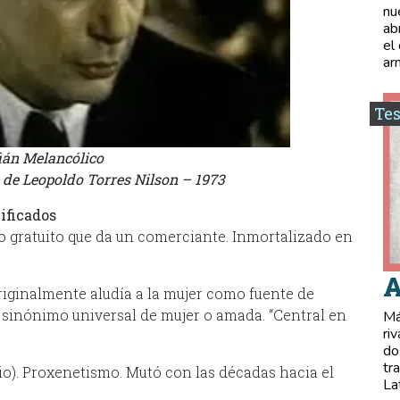
nu
ab
el
ar
Tes
ián Melancólico
a de Leopoldo Torres Nilson – 1973
ificados
do gratuito que da un comerciante. Inmortalizado en
A
Originalmente aludía a la mujer como fuente de
r sinónimo universal de mujer o amada. “Central en
Má
ri
do
tr
icio). Proxenetismo. Mutó con las décadas hacia el
La