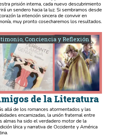
estra prisión interna, cada nuevo descubrimiento
rirá un sendero hacia la luz. Si sembramos desde
 corazón la intención sincera de convivir en
monía, muy pronto cosecharemos los resultados.
timonio, Conciencia y Reflexión
migos de la Literatura
s allá de los romances atormentados y las
validades encarnizadas, la unión fraternal entre
s almas ha sido el verdadero motor de la
adición lírica y narrativa de Occidente y América
tina.