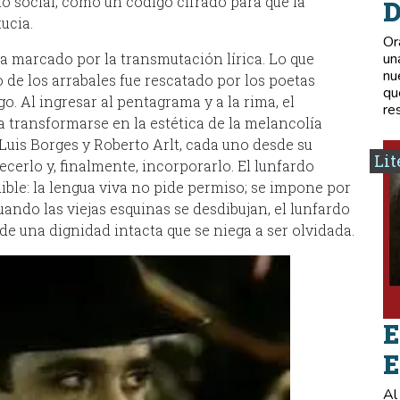
lo social, como un código cifrado para que la
D
ucia.
Or
ba marcado por la transmutación lírica. Lo que
un
nu
de los arrabales fue rescatado por los poetas
qu
. Al ingresar al pentagrama y a la rima, el
re
a transformarse en la estética de la melancolía
e Luis Borges y Roberto Arlt, cada uno desde su
Lit
ecerlo y, finalmente, incorporarlo. El lunfardo
ble: la lengua viva no pide permiso; se impone por
uando las viejas esquinas se desdibujan, el lunfardo
de una dignidad intacta que se niega a ser olvidada.
E
E
Al