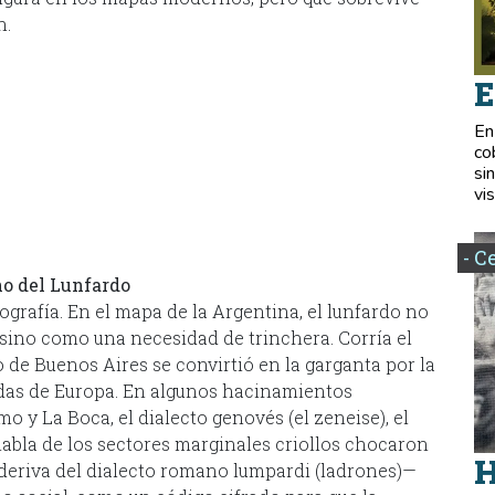
n.
E
En
co
si
vis
- C
no del Lunfardo
eografía. En el mapa de la Argentina, el lunfardo no
sino como una necesidad de trinchera. Corría el
o de Buenos Aires se convirtió en la garganta por la
das de Europa. En algunos hacinamientos
o y La Boca, el dialecto genovés (el zeneise), el
l habla de los sectores marginales criollos chocaron
H
deriva del dialecto romano lumpardi (ladrones)—