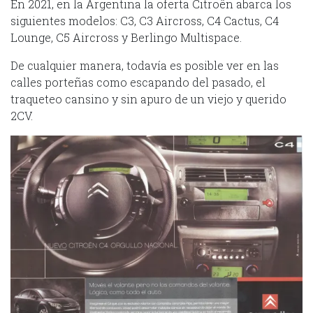
En 2021, en la Argentina la oferta Citroên abarca los
siguientes modelos: C3, C3 Aircross, C4 Cactus, C4
Lounge, C5 Aircross y Berlingo Multispace.
De cualquier manera, todavía es posible ver en las
calles porteñas como escapando del pasado, el
traqueteo cansino y sin apuro de un viejo y querido
2CV.