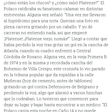
¿cómo están los chicos? y ¿cómo salió Platense?”. El
Polaco ratificaba su fanatismo calamar en distintas
entrevistas. Alguna vez señaló: “Una vez me llevaron
al hipódromo para una nota. Querían una foto en
plena carrera gritando por un caballo. Y yo de
carreras no entiendo nada, así que empecé:
‘¡Platense!, ¡Platense viejo, nomás!’”. Llegó a contar que
había perdido la voz tras gritar un gol en la cancha de
Atlanta, cuando su cuadro enfrentó a Central
Córdoba de Rosario. Alguna vez, en la vieja Primera B
de 1974 y en la misma y recordada cancha del
Bohemio de Villa Crespo, este cronista lo vio parado
en la tribuna popular que da espaldas a la calle
Muñecas (hoy de cemento, antes de tablones)
gritando un gol contra Defensores de Belgrano y
perdiendo la voz, algo que alarmó a varios hinchas
que lo rodeaban. Lo tuvieron que convencer para
dejar su lugar y bajar hasta encontrar a un médico. “El
Polaco canta esta noche en Caño 14 y no puede