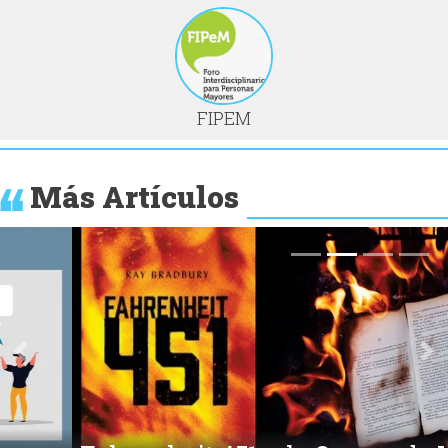
FIPEM
Más Artículos
Anterior
Si