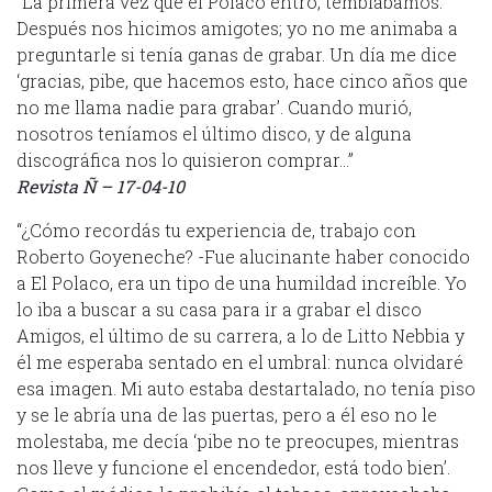
“La primera vez que el Polaco entró, temblábamos.
Después nos hicimos amigotes; yo no me animaba a
preguntarle si tenía ganas de grabar. Un día me dice
‘gracias, pibe, que hacemos esto, hace cinco años que
no me llama nadie para grabar’. Cuando murió,
nosotros teníamos el último disco, y de alguna
discográfica nos lo quisieron comprar…”
Revista Ñ – 17-04-10
“¿Cómo recordás tu experiencia de, trabajo con
Roberto Goyeneche? -Fue alucinante haber conocido
a El Polaco, era un tipo de una humildad increíble. Yo
lo iba a buscar a su casa para ir a grabar el disco
Amigos, el último de su carrera, a lo de Litto Nebbia y
él me esperaba sentado en el umbral: nunca olvidaré
esa imagen. Mi auto estaba destartalado, no tenía piso
y se le abría una de las puertas, pero a él eso no le
molestaba, me decía ‘pibe no te preocupes, mientras
nos lleve y funcione el encendedor, está todo bien’.