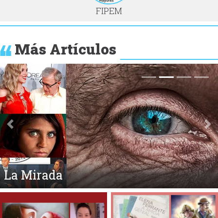
FIPEM
Más Artículos
Anterior
Si
La Mirada