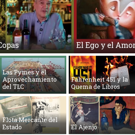
Anterior
Si
El Ego y el Amor Extendidos
Las Pymes y el
Aprovechamiento
Fahrenheit 451 y la
del TLC
Quema de Libros
Flota Mercante del
Estado
El Ajenjo