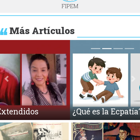
FIPEM
Más Artículos
Anterior
Si
¿Qué es la Ecpatía?