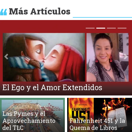
Más Artículos
Anterior
Si
El Ego y el Amor Extendidos
Las Pymes y el
Aprovechamiento
Fahrenheit 451 y la
del TLC
Quema de Libros