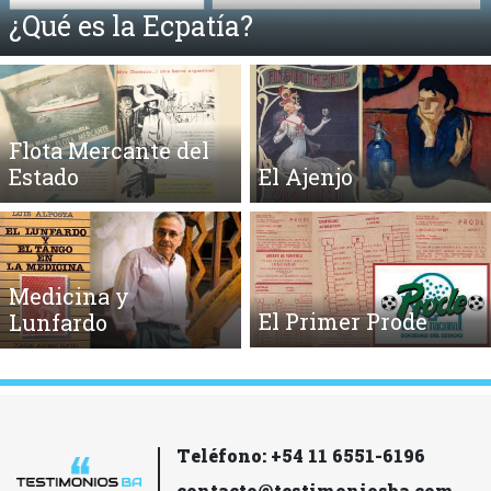
¿Qué es la Ecpatía?
Flota Mercante del
Estado
El Ajenjo
Medicina y
El Primer Prode
Lunfardo
Teléfono: +54 11 6551-6196
contacto@testimoniosba.com