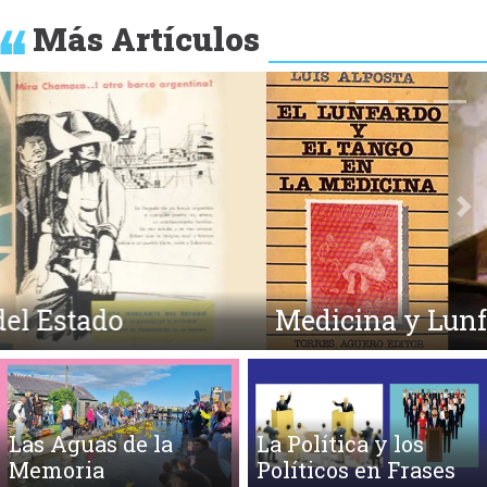
Más Artículos
Anterior
Si
Medicina y Lunfardo
Las Aguas de la
La Política y los
Memoria
Políticos en Frases