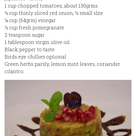
1 cup chopped tomatoes, about 130grms.
½ cup thinly sliced red onion, ½ small slze.
¼ cup (64grm) vinegar
½ cup fresh pomegranate
2 teaspoon sugar
1 tablespoon virgin olive oil
Black pepper to taste
Birds eye chillies optional
Green herbs parsly, lemon mint leaves, coriander
cilantro.