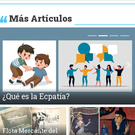
Más Artículos
Anterior
Si
¿Qué es la Ecpatía?
Flota Mercante del