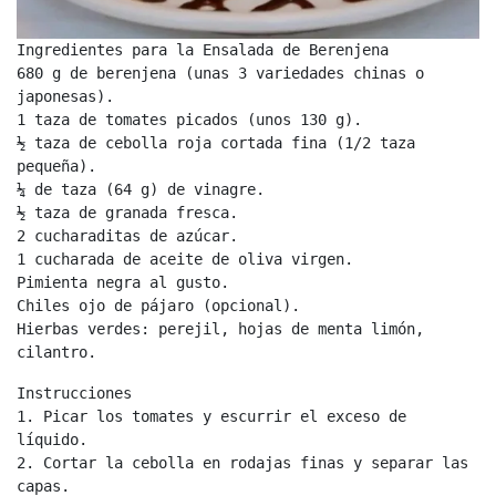
Ingredientes para la Ensalada de Berenjena
680 g de berenjena (unas 3 variedades chinas o 
japonesas).

1 taza de tomates picados (unos 130 g).

½ taza de cebolla roja cortada fina (1/2 taza 
pequeña).

¼ de taza (64 g) de vinagre.

½ taza de granada fresca.

2 cucharaditas de azúcar.

1 cucharada de aceite de oliva virgen.

Pimienta negra al gusto.

Chiles ojo de pájaro (opcional).

Hierbas verdes: perejil, hojas de menta limón, 
cilantro.
Instrucciones
1. Picar los tomates y escurrir el exceso de 
líquido.

2. Cortar la cebolla en rodajas finas y separar las 
capas.
