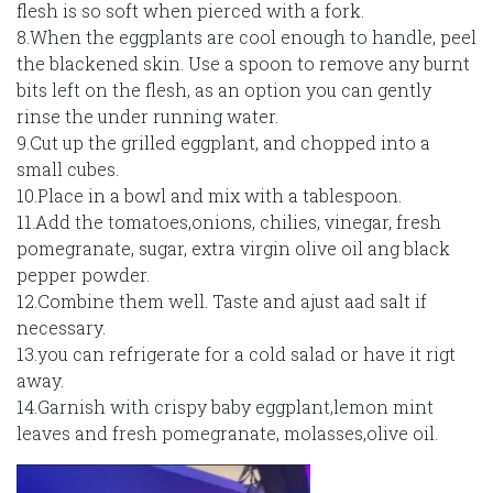
flesh is so soft when pierced with a fork.
8.When the eggplants are cool enough to handle, peel
the blackened skin. Use a spoon to remove any burnt
bits left on the flesh, as an option you can gently
rinse the under running water.
9.Cut up the grilled eggplant, and chopped into a
small cubes.
10.Place in a bowl and mix with a tablespoon.
11.Add the tomatoes,onions, chilies, vinegar, fresh
pomegranate, sugar, extra virgin olive oil ang black
pepper powder.
12.Combine them well. Taste and ajust aad salt if
necessary.
13.you can refrigerate for a cold salad or have it rigt
away.
14.Garnish with crispy baby eggplant,lemon mint
leaves and fresh pomegranate, molasses,olive oil.