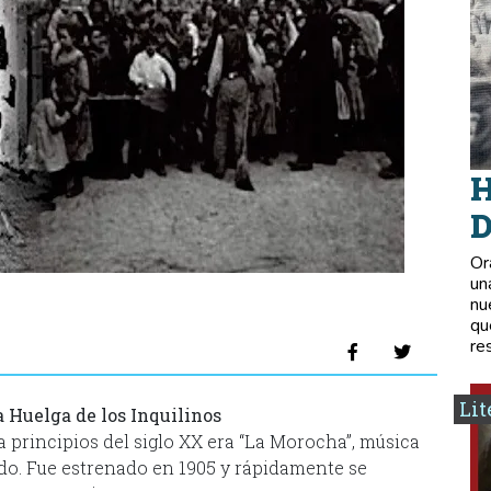
H
D
Or
un
nu
qu
re
Lit
a Huelga de los Inquilinos
principios del siglo XX era “La Morocha”, música
ldo. Fue estrenado en 1905 y rápidamente se