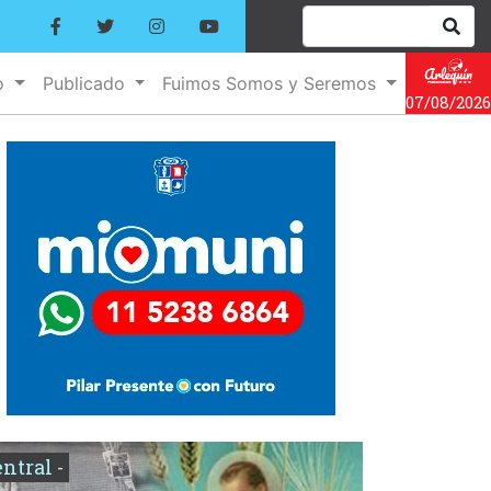
o
Publicado
Fuimos Somos y Seremos
07/08/2026
entral -