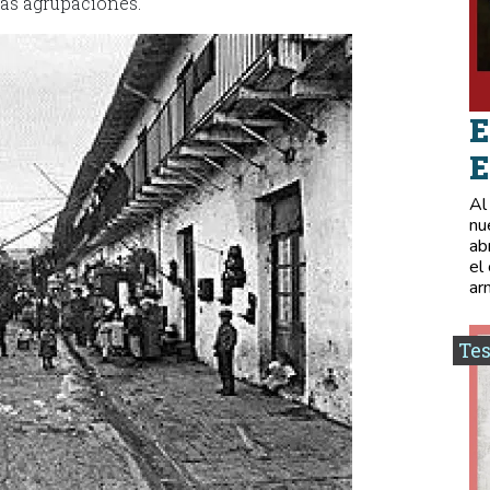
as agrupaciones.
E
E
Al
nu
ab
el
ar
Tes