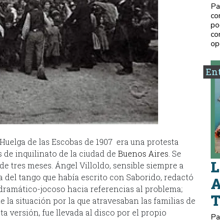
Pa
co
po
co
op
Ent
uelga de las Escobas de 1907 era una protesta
s de inquilinato de la ciudad de
Buenos Aires
. Se
L
de tres meses. Ángel Villoldo, sensible siempre a
ca del tango que había escrito con Saborido, redactó
A
 dramático-jocoso hacia referencias al problema;
 la situación por la que atravesaban las familias de
ta versión, fue llevada al disco por el propio
Pa