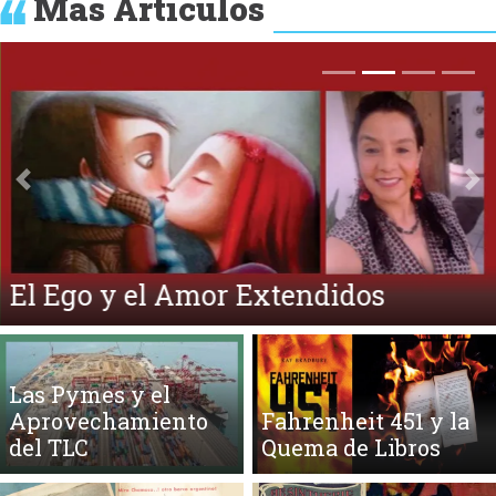
Más Artículos
Anterior
Si
El Ego y el Amor Extendidos
Las Pymes y el
Aprovechamiento
Fahrenheit 451 y la
del TLC
Quema de Libros