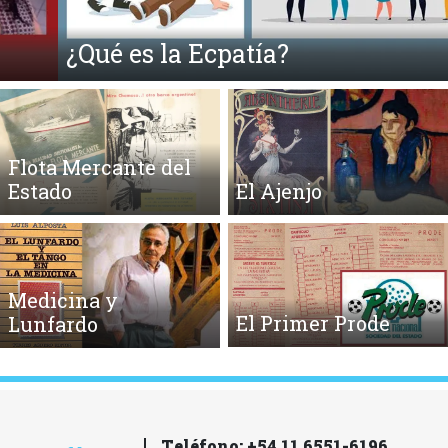
¿Qué es la Ecpatía?
Flota Mercante del
Estado
El Ajenjo
Medicina y
El Primer Prode
Lunfardo
Teléfono: +54 11 6551-6196