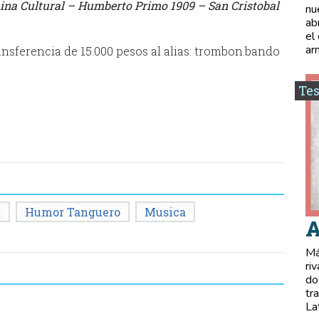
mina Cultural – Humberto Primo 1909 – San Cristobal
nu
ab
el
ar
nsferencia de 15.000 pesos al alias: trombon.bando
Tes
a
Humor Tanguero
Musica
A
Má
ri
do
tr
La