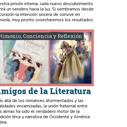
estra prisión interna, cada nuevo descubrimiento
rirá un sendero hacia la luz. Si sembramos desde
 corazón la intención sincera de convivir en
monía, muy pronto cosecharemos los resultados.
timonio, Conciencia y Reflexión
migos de la Literatura
s allá de los romances atormentados y las
validades encarnizadas, la unión fraternal entre
s almas ha sido el verdadero motor de la
adición lírica y narrativa de Occidente y América
tina.