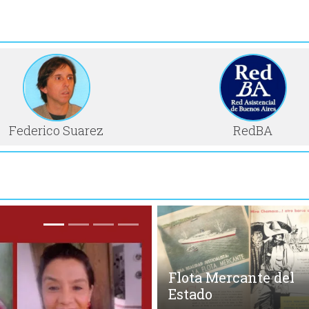
Federico Suarez
RedBA
Flota Mercante del
Estado