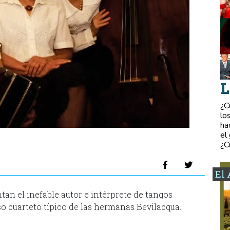
L
¿C
lo
ha
el
¿C
El 
tan el inefable autor e intérprete de tangos
so cuarteto típico de las hermanas Bevilacqua.