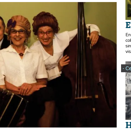
E
En
co
si
vis
- C
H