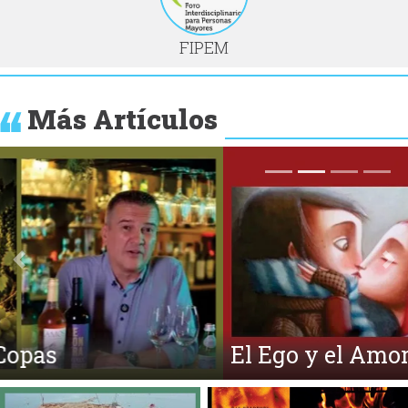
FIPEM
Más Artículos
Anterior
Si
El Ego y el Amor Extendidos