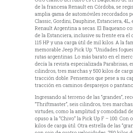
de la francesa Renault en Córdoba, se regi
amplia gama de automóviles recordados po
Classic, Gordini, Dauphine, Estanciera, 4L,
Renault Argentina a secas. El Baqueano c
de la Estanciera, inclusive su frente era el
115 HP y una carga útil de mil kilos. A la f
memorable Jeep Pick Up: “Unidades foguea
rutas argentinas. Lo más barato en el merc
decía la revista especializada Parabrisas,
cilindros, tres marchas y 500 kilos de carga
tracción doble. Pensemos que pese a su ca
tracción en caminos desparejos o pantanos
Ingresando al terreno de las “grandes”, r
“Thriftmaster”, seis cilindros, tres marcha
virtudes, como la amplitud y comodidad de l
opuso a la “Chivo” la Pick Up F – 100. Con o
kilos de carga útil. Otra estrella de las “g
con caja de cuatro velocidades, 750 kilos d