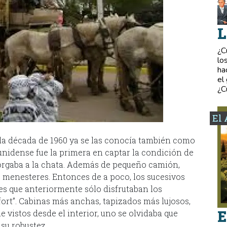
L
¿C
lo
ha
el
¿C
El 
 la década de 1960 ya se las conocía también como
unidense fue la primera en captar la condición de
otorgaba a la chata. Además de pequeño camión,
s menesteres. Entonces de a poco, los sucesivos
 que anteriormente sólo disfrutaban los
fort”. Cabinas más anchas, tapizados más lujosos,
E
 vistos desde el interior, uno se olvidaba que
 su robustez.