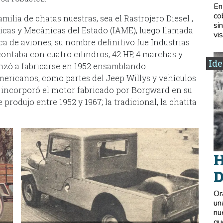
En
co
milia de chatas nuestras, sea el Rastrojero Diesel ,
si
icas y Mecánicas del Estado (IAME), luego llamada
vis
ca de aviones, su nombre definitivo fue Industrias
contaba con cuatro cilindros, 42 HP, 4 marchas y
Ide
enzó a fabricarse en 1952 ensamblando
ericanos, como partes del Jeep Willys y vehículos
s incorporó el motor fabricado por Borgward en su
produjo entre 1952 y 1967; la tradicional, la chatita
H
D
Or
un
nu
qu