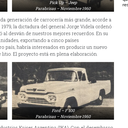
Pick Up – Jeep
re
Parabrisas – Noviembre 1960
unda generación de carrocería más grande, acorde a
1979, la dictadura del general Jorge Videla ordenó
asó al desván de nuestros mejores recuerdos. En su
 unidades, exportando a cinco países
ro país, habría interesados en producir un nuevo
 litio. El proyecto está en plena elaboración.
Ford – F 100
Parabrisas – Noviembre 1960
ndustrias Kaiser Argentina (IKA). Con el desembarco