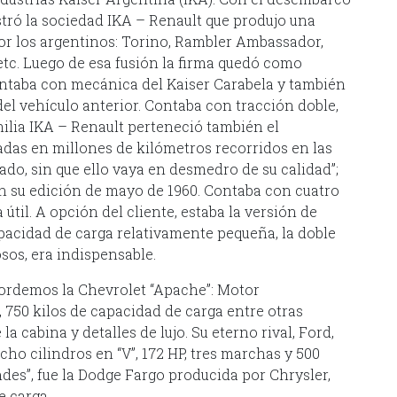
stró la sociedad IKA – Renault que produjo una
r los argentinos: Torino, Rambler Ambassador,
 etc. Luego de esa fusión la firma quedó como
ontaba con mecánica del Kaiser Carabela y también
 del vehículo anterior. Contaba con tracción doble,
amilia IKA – Renault perteneció también el
das en millones de kilómetros recorridos en las
ado, sin que ello vaya en desmedro de su calidad”;
 en su edición de mayo de 1960. Contaba con cuatro
 útil. A opción del cliente, estaba la versión de
pacidad de carga relativamente pequeña, la doble
os, era indispensable.
ecordemos la Chevrolet “Apache”: Motor
s, 750 kilos de capacidad de carga entre otras
a cabina y detalles de lujo. Su eterno rival, Ford,
cho cilindros en “V”, 172 HP, tres marchas y 500
randes”, fue la Dodge Fargo producida por Chrysler,
e carga.