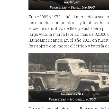
Rastrojero
Parabrisas – Diciembre 1963
Entre 1969 y 1979 salió al mercado la seg
los modelos competidores y finalmente en 
el cierre definitivo de IME y Rastrojero p
larga vida, la marca fabricó más de 32.000
latinoamericanos. En el año 2023 en nuest
Rastrojero con motor eléctrico y batería de
Baqueano IKA
Parabrisas – Noviembre 1960
Otro clásico del rubro es el Baqueano de I