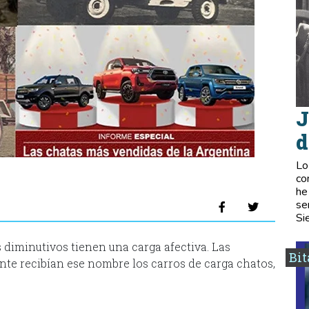
J
d
Lo
co
he
se
Si
s diminutivos tienen una carga afectiva. Las
Bi
te recibían ese nombre los carros de carga chatos,