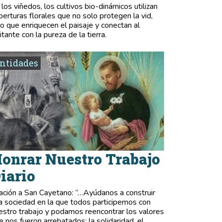
 los viñedos, los cultivos bio-dinámicos utilizan
berturas florales que no solo protegen la vid,
no que enriquecen el paisaje y conectan al
itante con la pureza de la tierra.
ntidades
onrar Nuestro Trabajo
iario
ación a San Cayetano: “…Ayúdanos a construir
a sociedad en la que todos participemos con
estro trabajo y podamos reencontrar los valores
e nos fueron arrebatados: la solidaridad, el