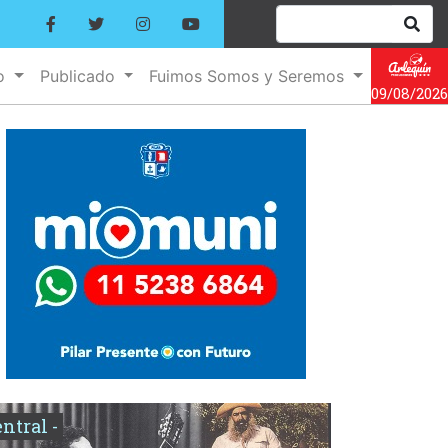
no
Publicado
Fuimos Somos y Seremos
09/08/2026
entral -