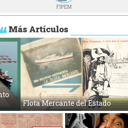
FIPEM
Más Artículos
Anterior
Si
Flota Mercante del Estado