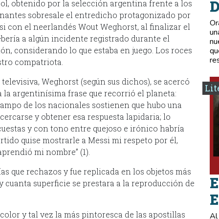
D
bol, obtenido por la selección argentina frente a los
onantes sobresale el entredicho protagonizado por
Or
si con el neerlandés Wout Weghorst, al finalizar el
un
bería a algún incidente registrado durante el
nu
ón, considerando lo que estaba en juego. Los roces
qu
re
tro compatriota.
televisiva, Weghorst (según sus dichos), se acercó
Lit
la argentinísima frase que recorrió el planeta:
 campo de los nacionales sostienen que hubo una
ercarse y obtener esa respuesta lapidaria; lo
cuestas y con tono entre quejoso e irónico habría
rtido quise mostrarle a Messi mi respeto por él,
aprendió mi nombre” (1).
as que rechazos y fue replicada en los objetos más
E
y cuanta superficie se prestara a la reproducción de
E
olor y tal vez la más pintoresca de las apostillas
Al