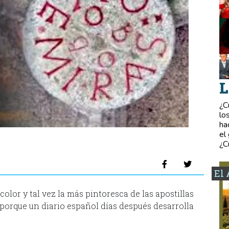
L
¿C
lo
ha
el
¿C
El 
olor y tal vez la más pintoresca de las apostillas
a porque un diario español días después desarrolla