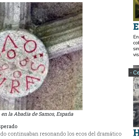
E
En
co
si
vis
- C
a en la Abadía de Samos, España
sperado
H
undo continuaban resonando los ecos del dramático