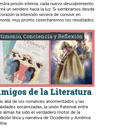
estra prisión interna, cada nuevo descubrimiento
rirá un sendero hacia la luz. Si sembramos desde
 corazón la intención sincera de convivir en
monía, muy pronto cosecharemos los resultados.
timonio, Conciencia y Reflexión
migos de la Literatura
s allá de los romances atormentados y las
validades encarnizadas, la unión fraternal entre
s almas ha sido el verdadero motor de la
adición lírica y narrativa de Occidente y América
tina.