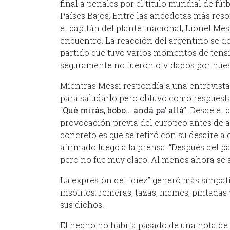
final a penales por el título mundial de fút
Países Bajos. Entre las anécdotas más res
el capitán del plantel nacional, Lionel Mes
encuentro. La reacción del argentino se de
partido que tuvo varios momentos de tensi
seguramente no fueron olvidados por nues
Mientras Messi respondía a una entrevista 
para saludarlo pero obtuvo como respuesta 
“
Qué mirás, bobo… andá pa’ allá”
. Desde el
provocación previa del europeo antes de ac
concreto es que se retiró con su desaire a 
afirmado luego a la prensa: “Después del pa
pero no fue muy claro. Al menos ahora se 
La expresión del “diez” generó más simpatí
insólitos: remeras, tazas, memes, pintadas 
sus dichos.
El hecho no habría pasado de una nota de c