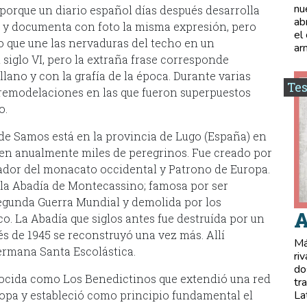
nu
a porque un diario español días después desarrolla
ab
 y documenta con foto la misma expresión, pero
el
to que une las nervaduras del techo en un
ar
siglo VI, pero la extraña frase corresponde
llano y con la grafía de la época. Durante varias
Tes
s remodelaciones en las que fueron superpuestos
o.
de Samos está en la provincia de Lugo (España) en
ren anualmente miles de peregrinos. Fue creado por
ador del monacato occidental y Patrono de Europa.
l la Abadía de Montecassino; famosa por ser
Segunda Guerra Mundial y demolida por los
A
o. La Abadía que siglos antes fue destruída por un
 de 1945 se reconstruyó una vez más. Allí
Má
ermana Santa Escolástica.
ri
do
nocida como Los Benedictinos que extendió una red
tr
opa y estableció como principio fundamental el
La