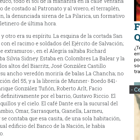
Teuco, todo el sol de la mañanita en la calle Ventana
de costado al Patronato y al vivero, el terraplén,
, la denunciada sirena de La Pilarica, un formativo
letinero de última hora.
F
Q
 otro era su espíritu. La esquina de la cortada San
 con el racimo e soldados del Ejército de Salvación;
¿T
e extramuros-, en el Alegría saltaba Richard
en
ba Silvia Sidney. Estaba en Colombres La Balear y la
po
so
os altos del Biarritz, José González Castillo
tr
 su ancho veredón moriría de balas La Chancha; no
ción del 55, y a la librería de Munner- Boedo 841-
Enrique González Tuñón, Roberto Arlt, Facio
- C
definitivamente por el barrio, Gustavo Riccio. El
quillos y el cielo. El café Dante era la sucursal del
mbio, Omar, Sarrasqueta, Gianella, Larmeu,
y se contaba que esa casita, de una sola habitación,
al edificio del Banco de la Nación, le había
o.