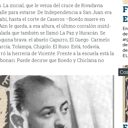
La inicial, que le venia del cruce de Rivadavia
F
alle para estarse. De Independencia a San Juan era
E
 ahí, hasta el corte de Caseros –Boedo muere en
ún le queda, a esa altura, el último corralón inútil-
En
ñalada que también se llamó La Paz y Huracán. Se
de
ar
esquina brava: el abuelo Capurro, El Guego Carmelo
de
rcía, Tolampa, Chigolo. El Ruso. Está, todavía,
de
ró la herrería de Vicente. Frente a la escuela está la
E
rbonari. Puede decirse que Boedo y Chiclana no
Co
E