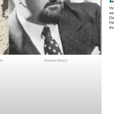
Wi
ve
De
Fi
és
io
Homero Manzi