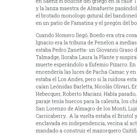
en Sáenz el boliche del griego en la calle 
y la lanza maestra de Almafuerte pasándolo 
el brotado monologo gutural del bandoneón
en un patio de Famatina y el pregón del bo
Cuando Homero llegó, Boedo era otra cosa y
Ignacio era la tribuna de Penelon a medias
estaba Pedro Zanetta- un Giovanni Graso d
Talmadge, lloraba Laura la Plante y suspira
muerte esperándolo a Eufemio Pizarro. En l
encendería las luces de Pacha Camac y en
estaba el Los Andes, pero si la ruidosa esta
caían Leónidas Barletta, Nicolás Olivari, 
Hebecquer, Roberto Mariani. Había pasado, 
paraje tenía huecos para la calesita, los chi
San Lorenzo de Almagro de los Monti, Luja
Carricaberry… A la vuelta estaba el Bristol 
enclavada en independencia, vecina al actu
mandado a construir el mazorquero Cuitiñ