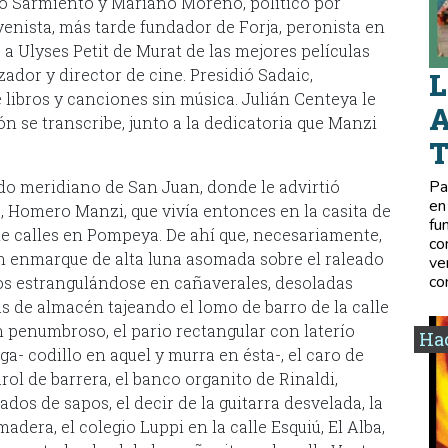
no Sarmiento y Mariano Moreno, político por
enista, más tarde fundador de Forja, peronista en
o a Ulyses Petit de Murat de las mejores películas
zador y director de cine. Presidió Sadaic,
L
 libros y canciones sin música. Julián Centeya le
A
n se transcribe, junto a la dedicatoria que Manzi
do meridiano de San Juan, donde le advirtió
Pa
en
, Homero Manzi, que vivía entonces en la casita de
fu
e calles en Pompeya. De ahí que, necesariamente,
co
en enmarque de alta luna asomada sobre el raleado
ve
co
tos estrangulándose en cañaverales, desoladas
as de almacén tajeando el lomo de barro de la calle
 penumbroso, el pario rectangular con laterío
Hac
ga- codillo en aquel y murra en ésta-, el caro de
l de barrera, el banco organito de Rinaldi,
os de sapos, el decir de la guitarra desvelada, la
madera, el colegio Luppi en la calle Esquiú, El Alba,