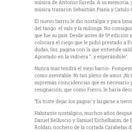
música de Antonio Sureda: A su memoria, y 
música trazaron Sebastián Piana y Catulo C
El nuevo barrio le dio nostalgia y para lim
del tango el vals y la milonga. No consigu
que fue su país. Desde antes de 5ª edición 
colocara el ciego que le pidió prestado a E
dudas, Sur, pagina con la que entiende sald
Apostado en la vidriera “…y esperándole”.
Nunca más tendrá el viejo barrio- Pompeya
como inevitable. Ni tan pleno de amor. ¡Ni
supremas coincidencias que es necesario pa
resignación, que como Fierro, le haría dec
“Es triste dejar los pagos/ y largarse a tierra
Habitante nostálgico, muchos años después,
Daniel Belluscio y Samuel Eichelbaum, de E
Roldan; nochero de la cortada Carabelas de