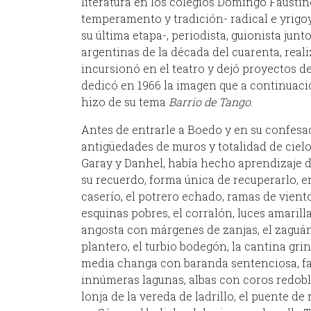
literatura en los colegios Domingo Fausti
temperamento y tradición- radical e yrigoy
su última etapa-, periodista, guionista junt
argentinas de la década del cuarenta, reali
incursionó en el teatro y dejó proyectos de
dedicó en 1966 la imagen que a continuació
hizo de su tema
Barrio de Tango
.
Antes de entrarle a Boedo y en su confesa
antigüedades de muros y totalidad de cielo
Garay y Danhel, había hecho aprendizaje d
su recuerdo, forma única de recuperarlo, 
caserío, el potrero echado, ramas de vien
esquinas pobres, el corralón, luces amarill
angosta con márgenes de zanjas, el zaguán
plantero, el turbio bodegón, la cantina grin
media changa con baranda sentenciosa, faro
innúmeras lagunas, albas con coros redoblad
lonja de la vereda de ladrillo, el puente de 