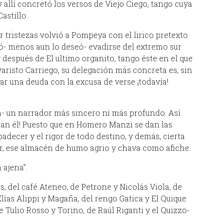
allí concretó los versos de Viejo Ciego, tango cuya
astillo.
ar tristezas volvió a Pompeya con el lirico pretexto
ió- menos aun lo deseó- evadirse del extremo sur
y después de El ultimo organito, tango éste en el que
varisto Carriego, su delegación más concreta es, sin
ar una deuda con la excusa de verse ¡todavía!
- un narrador más sincero ni más profundo. Así
 tan él! Puesto que en Homero Manzi se dan las
decer y el rigor de todo destino, y demás, cierta
ir, ese almacén de humo agrio y chava como afiche:
 ajena”.
 del café Ateneo, de Petrone y Nicolás Viola, de
lías Alippi y Magaña, del rengo Gatica y El Quique
 Tulio Rosso y Torino, de Raúl Riganti y el Quizzo-