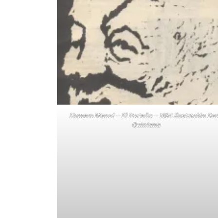
Homero Manzi – El Porteño – 1984 Ilustración Dar
Quintana