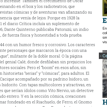
to increíble. También el crecimiento de Oscar
inando en el box y los radioteatros, que
evistas cómicas y de aventuras van afianzando su
sencia que venía de lejos. Porque en 1928 la
E
1 el diario Crítica incluía un suplemento de
En
936, Dante Quinterno publicaba Patoruzú; un indio
co
 de fuerza física y honestidad a toda prueba.
si
vis
944 con un humor fresco y corrosivo. Los caracteres
nte personajes que marcaron la época con una
- C
ue”, militante de la doble moral. O la página
l genial Calé, donde desfilaban sin prejuicios los
ores sociales. Pero el “boom” en esos años, sin
historietas “serias” y “cómicas”, para adultos. El
n Cacique acompañado por su padrino Isidoro, un
s Isidorito. Con tapas multicolores y atractivas, en
es que serían ídolos como Vito Nervio, un detective
ndo entero. Y en la sección cómica, creaciones
H
ar fondeado en el Riachuelo, de Ferro; el Gnomo