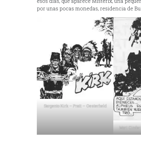
esos días, que aparece Misterix, una peque
por unas pocas monedas, residencia de Bul
Sargento Kirk – Pratt – Oesterheld
Mort Cinder