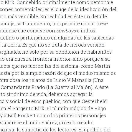
ento Kirk. Concebido originalmente como personaje
zones comerciales; es el auge de la idealización del
io más vendible. En realidad es éste un detalle
sonaje, su tratamiento, nos permite ubicar a ese
unidense que convive con
cowboys
e indios
uelino o participando en algunas de las sableadas
r la tierra. Es que no se trata de héroes versión
ginales, no sólo por su condición de habitantes
mo era nuestra frontera interior, sino porque a su
cta que no fueron las del sistema, como Martín
uesta por la simple razón de que el medio mismo es
otra cosa los relatos de Lucio V. Mansilla (Una
l Comandante Prado (La Guerra al Malón). A éste
nto sinónimo de vida, debemos agregar la
ca y social de esos pueblos, con que Oesterheld
aga el Sargento Kirk. El plumín mágico de Hugo
k y a Bull Rockett como los primeros personajes
 aparece el Indio Suárez, un ex boxeador
ista la simpatía de los lectores. El apellido del