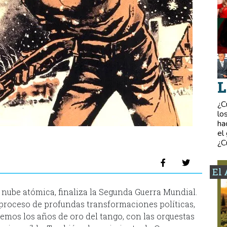
L
¿C
lo
ha
el
¿C
El 
 nube atómica, finaliza la Segunda Guerra Mundial.
 proceso de profundas transformaciones políticas,
emos los años de oro del tango, con las orquestas