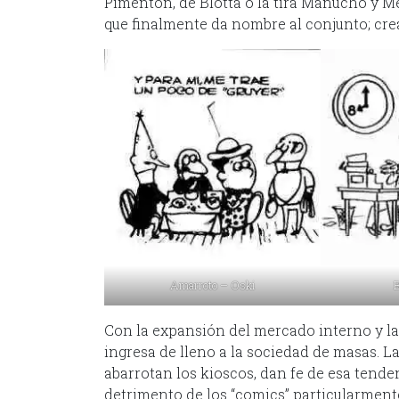
Pimentón, de Blotta o la tira Manucho y Me
que finalmente da nombre al conjunto; crea
Amarroto – Oski
Con la expansión del mercado interno y l
ingresa de lleno a la sociedad de masas. L
abarrotan los kioscos, dan fe de esa tenden
detrimento de los “comics” particularmen