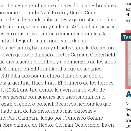
nu
 escriben – generalmente con seudónimo – hombres
ab
ismo como Conrado Nalé Roxlo y Dardo Cúneo.
el
ro de la demanda, dibujantes y guionistas de oficio
ar
ento innato, vocación y audacia. Así también pasaba
as carreras universitarias comunicacionales. A
Tes
 infantil – junto a una gran variedad de
tos pequeños, baratos y atractivos, de la Colección
e un joven geólogo llamado Héctor Germán Oesterheld.
de divulgación científica y a comienzos de los años
a. Siempre en Editorial Abril luego de algunos
Kitt dibujado por un chico italiano que con el
ta argentina: Hugo Pratt. El primero de los héroes
 (1952), una tira donde la aventura se viste de
A
co
sui generis
con guiones que incursionan en el
Má
 rozan el género policial. Recursos ficcionales que
ri
ado una de las historietas más exitosas y
do
ano, Paul Campani, luego por Francisco Solano
tr
 la obra cumbre de Héctor Germán Oesterheld. Es en
La