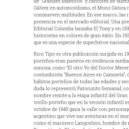
de “Grandes Maestros” y cantores de talen
Gálvez en automovilismo, el Mono Gatica re
conmueven multitudes. En ese marco, las r
presencia en el mercado editorial. Una pre
Editorial Columba lanzaba El Tony y en 193
historietas en colores de gran éxito. En 1
que es una especie de superhéroe nacional,
Rico Tipo es otra publicación surgida en 1
porteños eran puestos en evidencia media
sonrisa, como “El otro Yo del Doctor Mereng
costumbrista “Buenos Aires en Camiseta”, de
hábitos porteños de todas las edades y sect
duda lo representó Patoruzito Semanal, con 
nombre remite a la etapa infantil del Gra
vivillo porteño que en la versión infantil e
octubre de 1945 gana la calle con personaj
argentino que vive sus aventuras en el mu
como el marinero Langostino, hombre de m