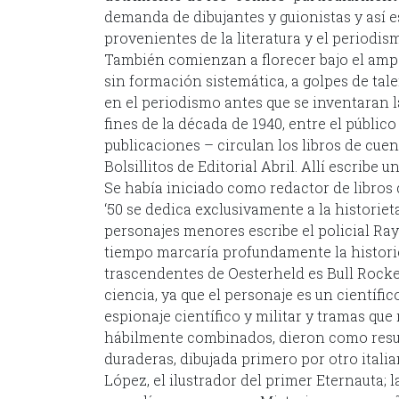
demanda de dibujantes y guionistas y así
provenientes de la literatura y el period
También comienzan a florecer bajo el ampa
sin formación sistemática, a golpes de tal
en el periodismo antes que se inventaran l
fines de la década de 1940, entre el público
publicaciones – circulan los libros de cuen
Bolsillitos de Editorial Abril. Allí escrib
Se había iniciado como redactor de libros 
‘50 se dedica exclusivamente a la historiet
personajes menores escribe el policial Ray 
tiempo marcaría profundamente la historie
trascendentes de Oesterheld es Bull Rockett
ciencia, ya que el personaje es un científi
espionaje científico y militar y tramas que
hábilmente combinados, dieron como result
duraderas, dibujada primero por otro itali
López, el ilustrador del primer Eternauta;