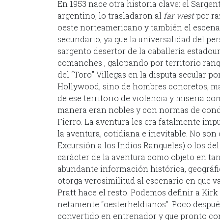
En 1953 nace otra historia clave: el Sarg
argentino, lo trasladaron al
far west
por ra
oeste norteamericano y también el escenar
secundario, ya que la universalidad del per
sargento desertor de la caballería estado
comanches , galopando por territorio ranq
del “Toro” Villegas en la disputa secular po
Hollywood, sino de hombres concretos, mar
de ese territorio de violencia y miseria co
manera eran nobles y con normas de condu
Fierro. La aventura les era fatalmente imp
la aventura, cotidiana e inevitable. No son 
Excursión a los Indios Ranqueles) o los de
carácter de la aventura como objeto en ta
abundante información histórica, geográfi
otorga verosimilitud al escenario en que v
Pratt hace el resto. Podemos definir a Kir
netamente “oesterheldianos”. Poco después
convertido en entrenador y que pronto conqu