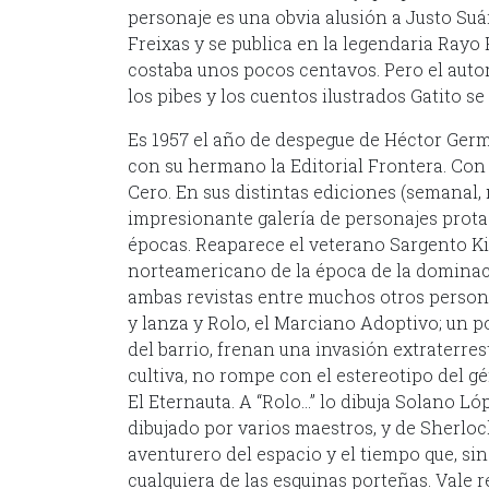
personaje es una obvia alusión a Justo Suár
Freixas y se publica en la legendaria Rayo
costaba unos pocos centavos. Pero el autor
los pibes y los cuentos ilustrados Gatito se
Es 1957 el año de despegue de Héctor Germ
con su hermano la Editorial Frontera. Con 
Cero. En sus distintas ediciones (semanal, 
impresionante galería de personajes prota
épocas. Reaparece el veterano Sargento Ki
norteamericano de la época de la dominac
ambas revistas entre muchos otros personaje
y lanza y Rolo, el Marciano Adoptivo; un 
del barrio, frenan una invasión extraterrest
cultiva, no rompe con el estereotipo del 
El Eternauta. A “Rolo…” lo dibuja Solano L
dibujado por varios maestros, y de Sherloc
aventurero del espacio y el tiempo que, sin 
cualquiera de las esquinas porteñas. Vale r