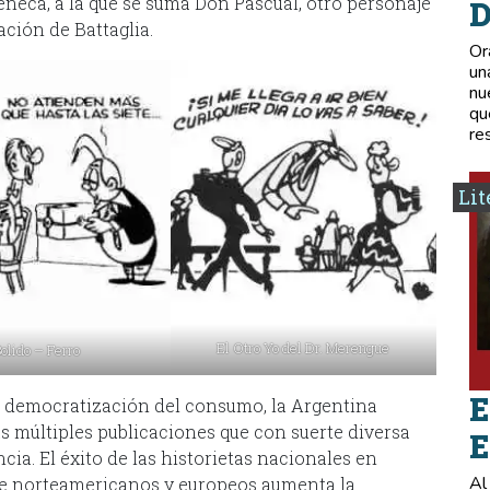
neca, a la que se suma Don Pascual, otro personaje
D
ción de Battaglia.
Or
un
nu
qu
re
Lit
El Otro Yo del Dr. Merengue
Bolido – Ferro
E
a democratización del consumo, la Argentina
as múltiples publicaciones que con suerte diversa
E
cia. El éxito de las historietas nacionales en
Al
te norteamericanos y europeos aumenta la