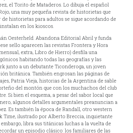
ez, el Torito de Mataderos. Lo dibuja el español
 Rojo, una muy pequeña revista de historietas que
 de historietas para adultos se sigue acordando de
 instalan en los kioscos.
án Oesterheld. Abandona Editorial Abril y funda
ese sello aparecen las revistas Frontera y Hora
mensual, extra, Libro de Hierro) desfila una
gónicos habitando todas las geografías y las
rk junto a un debutante Ticonderoga, un joven
ión británica. También engrosan las páginas de
s, Patria Vieja, historias de la Argentina de sable
porteño del montón que con los muchachos del club
re. Si bien el esquema, a pesar del sabor local que
género, algunos detalles argumentales preanuncian a
ópez. Es también la época de Randall, otro western
k Time, ilustrado por Alberto Breccia, inquietante
embargo, libra sus titánicas luchas a la vuelta de
ecordar un episodio clásico: los familiares de las