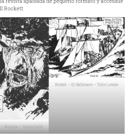
ña revista apaisada de pequeño formato y accesible
l Rockett.
Rinkel – El Ballenero – Tulio Lovato
 – Breccia – Oesterheld