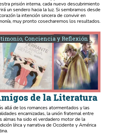
estra prisión interna, cada nuevo descubrimiento
rirá un sendero hacia la luz. Si sembramos desde
 corazón la intención sincera de convivir en
monía, muy pronto cosecharemos los resultados.
timonio, Conciencia y Reflexión
migos de la Literatura
s allá de los romances atormentados y las
validades encarnizadas, la unión fraternal entre
s almas ha sido el verdadero motor de la
adición lírica y narrativa de Occidente y América
tina.