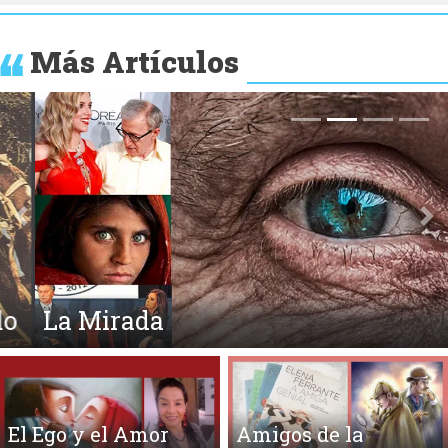
Más Artículos
Anterior
Si
La Mirada
El Ego y el Amor
Amigos de la