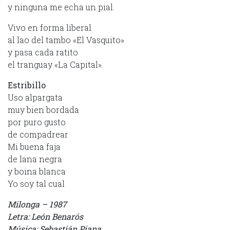
y ninguna me echa un pial.
Vivo en forma liberal
al lao del tambo «El Vasquito»
y pasa cada ratito
el tranguay «La Capital».
Estribillo
Uso alpargata
muy bien bordada
por puro gusto
de compadrear
Mi buena faja
de lana negra
y boina blanca
Yo soy tal cual
Milonga – 1987
Letra: León Benarós
Música: Sebastián Piana.