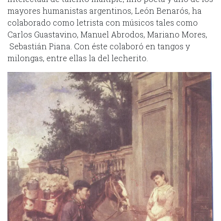
mayores humanistas argentinos, León Benarós, ha
colaborado como letrista con músicos tales como
Carlos Guastavino, Manuel Abrodos, Mariano Mores,
Sebastián Piana. Con éste colaboró en tangos y
milongas, entre ellas la del lecherito.